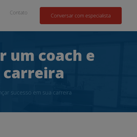
Contato
Conversar com especialista
ar um coach e
 carreira
nçar sucesso em sua carreira