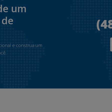
de um
 de
(4
.
cional e construa um
cê.