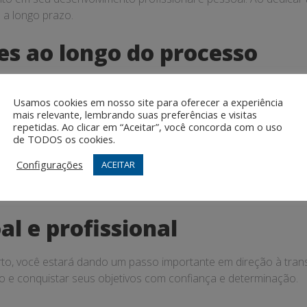
 a longo prazo.
es ao longo do processo
tar aberto a receber feedbacks e avaliações do seu coach. Ess
Usamos cookies em nosso site para oferecer a experiência
ançar seus objetivos com sucesso.
mais relevante, lembrando suas preferências e visitas
repetidas. Ao clicar em “Aceitar”, você concorda com o uso
sso de coaching
de TODOS os cookies.
Configurações
ACEITAR
ante manter o processo de coaching ao longo do tempo. Conti
patamares em sua carreira profissional.
l e profissional
rto, você estará dando um passo importante em direção à tran
 e conquistar seus objetivos com confiança e determinação.