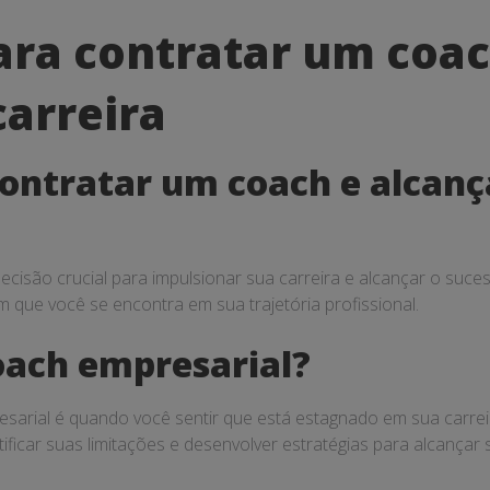
ara contratar um coac
carreira
contratar um coach e alcanç
isão crucial para impulsionar sua carreira e alcançar o suces
m que você se encontra em sua trajetória profissional.
ach empresarial?
arial é quando você sentir que está estagnado em sua carreir
ficar suas limitações e desenvolver estratégias para alcançar s