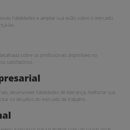
novas habilidades e ampliar sua visão sobre o mercado
nçá-las.
etalhada sobre os profissionais disponíveis no
os satisfatórios.
presarial
ais, desenvolver habilidades de liderança, melhorar sua
ntar os desafios do mercado de trabalho.
nal
 tempo e recursos para trabalhar com um coach, você