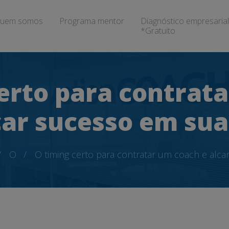
uem somos
Programa mentor
Diagnóstico empresarial
*Gratuito
erto para contrat
ar sucesso em sua
O
O timing certo para contratar um coach e alca