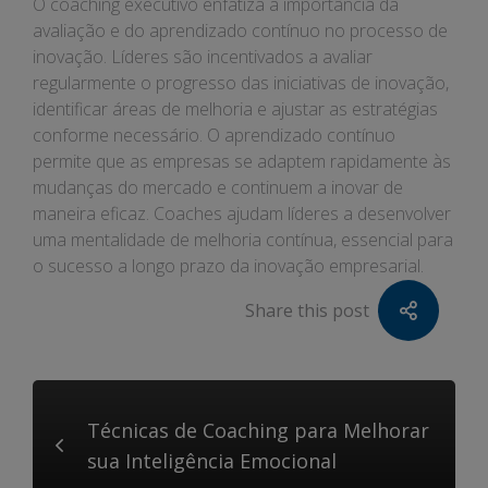
O coaching executivo enfatiza a importância da
avaliação e do aprendizado contínuo no processo de
inovação. Líderes são incentivados a avaliar
regularmente o progresso das iniciativas de inovação,
identificar áreas de melhoria e ajustar as estratégias
conforme necessário. O aprendizado contínuo
permite que as empresas se adaptem rapidamente às
mudanças do mercado e continuem a inovar de
maneira eficaz. Coaches ajudam líderes a desenvolver
uma mentalidade de melhoria contínua, essencial para
o sucesso a longo prazo da inovação empresarial.
Share this post
Técnicas de Coaching para Melhorar
sua Inteligência Emocional