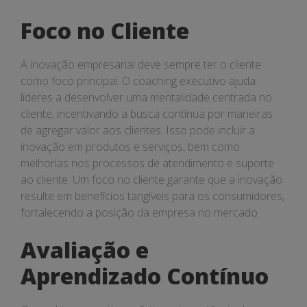
Foco no Cliente
A inovação empresarial deve sempre ter o cliente
como foco principal. O coaching executivo ajuda
líderes a desenvolver uma mentalidade centrada no
cliente, incentivando a busca contínua por maneiras
de agregar valor aos clientes. Isso pode incluir a
inovação em produtos e serviços, bem como
melhorias nos processos de atendimento e suporte
ao cliente. Um foco no cliente garante que a inovação
resulte em benefícios tangíveis para os consumidores,
fortalecendo a posição da empresa no mercado.
Avaliação e
Aprendizado Contínuo