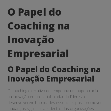
O
O Papel do
Papel
Coaching na
do
Coaching
Inovação
na
Empresarial
Inovação
Empresarial
O Papel do Coaching na
Inovação Empresarial
O coaching executivo desempenha um papel crucial
na inovação empresarial, ajudando líderes a
desenvolverem habilidades essenciais para promover
mudanças significativas dentro das organizações.