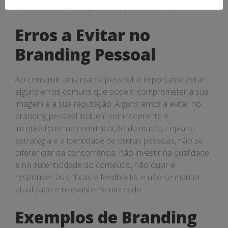
buscar feedback e aprimoramento contínuo.
Erros a Evitar no
Branding Pessoal
Ao construir uma marca pessoal, é importante evitar
alguns erros comuns que podem comprometer a sua
imagem e a sua reputação. Alguns erros a evitar no
branding pessoal incluem ser incoerente e
inconsistente na comunicação da marca, copiar a
estratégia e a identidade de outras pessoas, não se
diferenciar da concorrência, não investir na qualidade
e na autenticidade do conteúdo, não ouvir e
responder às críticas e feedbacks, e não se manter
atualizado e relevante no mercado.
Exemplos de Branding