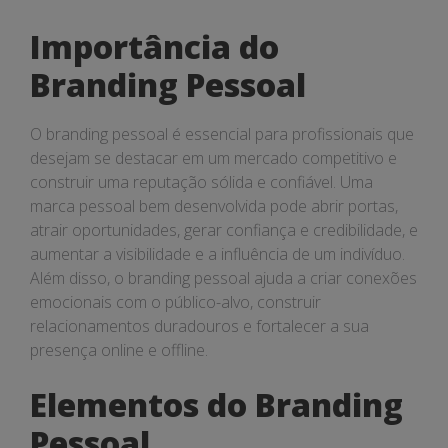
Importância do
Branding Pessoal
O branding pessoal é essencial para profissionais que
desejam se destacar em um mercado competitivo e
construir uma reputação sólida e confiável. Uma
marca pessoal bem desenvolvida pode abrir portas,
atrair oportunidades, gerar confiança e credibilidade, e
aumentar a visibilidade e a influência de um indivíduo.
Além disso, o branding pessoal ajuda a criar conexões
emocionais com o público-alvo, construir
relacionamentos duradouros e fortalecer a sua
presença online e offline.
Elementos do Branding
Pessoal