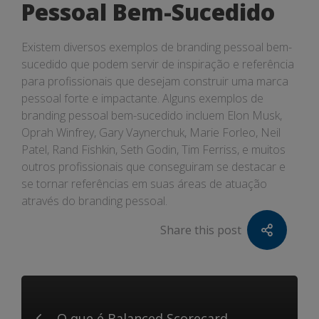
Pessoal Bem-Sucedido
Existem diversos exemplos de branding pessoal bem-
sucedido que podem servir de inspiração e referência
para profissionais que desejam construir uma marca
pessoal forte e impactante. Alguns exemplos de
branding pessoal bem-sucedido incluem Elon Musk,
Oprah Winfrey, Gary Vaynerchuk, Marie Forleo, Neil
Patel, Rand Fishkin, Seth Godin, Tim Ferriss, e muitos
outros profissionais que conseguiram se destacar e
se tornar referências em suas áreas de atuação
através do branding pessoal.
Share this post
O que é Balanced Scorecard