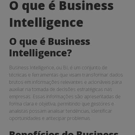
O
O que é Business
que
Intelligence
é
Business
O que é Business
Intelligence
Intelligence?
Business Intelligence, ou BI, é um conjunto de
técnicas e ferramentas que visam transformar dados
brutos em informações relevantes e acionáveis para
auxiliar na tomada de decisões estratégicas nas
empresas. Essas informações são apresentadas de
forma clara e objetiva, permitindo que gestores e
analistas possam analisar tendências, identificar
oportunidades e antecipar problemas.
Benefícios do Business