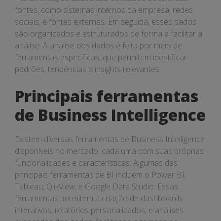
fontes, como sistemas internos da empresa, redes
sociais, e fontes externas. Em seguida, esses dados
são organizados e estruturados de forma a facilitar a
análise. A análise dos dados é feita por meio de
ferramentas específicas, que permitem identificar
padrões, tendências e insights relevantes.
Principais ferramentas
de Business Intelligence
Existem diversas ferramentas de Business Intelligence
disponíveis no mercado, cada uma com suas próprias
funcionalidades e características. Algumas das
principais ferramentas de BI incluem o Power BI,
Tableau, QlikView, e Google Data Studio. Essas
ferramentas permitem a criação de dashboards
interativos, relatórios personalizados, e análises