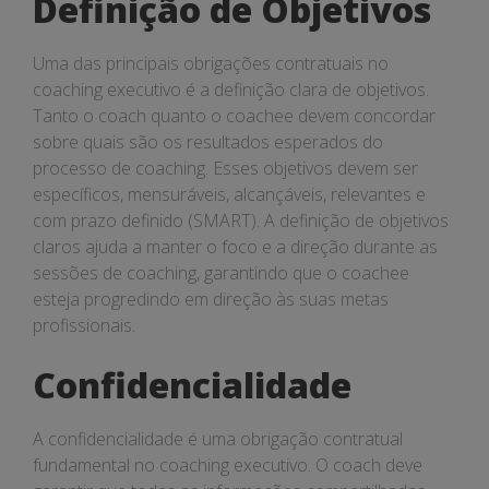
Definição de Objetivos
Uma das principais obrigações contratuais no
coaching executivo é a definição clara de objetivos.
Tanto o coach quanto o coachee devem concordar
sobre quais são os resultados esperados do
processo de coaching. Esses objetivos devem ser
específicos, mensuráveis, alcançáveis, relevantes e
com prazo definido (SMART). A definição de objetivos
claros ajuda a manter o foco e a direção durante as
sessões de coaching, garantindo que o coachee
esteja progredindo em direção às suas metas
profissionais.
Confidencialidade
A confidencialidade é uma obrigação contratual
fundamental no coaching executivo. O coach deve