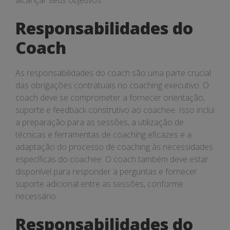
alcançar seus objetivos.
Responsabilidades do
Coach
As responsabilidades do coach são uma parte crucial
das obrigações contratuais no coaching executivo. O
coach deve se comprometer a fornecer orientação,
suporte e feedback construtivo ao coachee. Isso inclui
a preparação para as sessões, a utilização de
técnicas e ferramentas de coaching eficazes e a
adaptação do processo de coaching às necessidades
específicas do coachee. O coach também deve estar
disponível para responder a perguntas e fornecer
suporte adicional entre as sessões, conforme
necessário.
Responsabilidades do