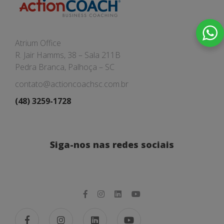
Atrium Office
R. Jair Hamms, 38 – Sala 211B
Pedra Branca, Palhoça – SC
contato@actioncoachsc.com.br
(48) 3259-1728
Siga-nos nas redes sociais