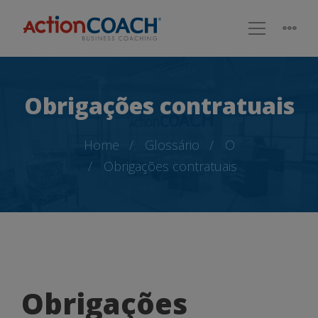
Obrigações contratuais
Home
Glossário
O
Obrigações contratuais
Obrigações
Obrigações