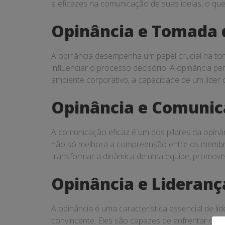
e eficazes na comunicação de suas ideias, o que
Opinância e Tomada 
A opinância desempenha um papel crucial na tom
influenciar o processo decisório. A opinância p
ambiente corporativo, a capacidade de um líder 
Opinância e Comunic
A comunicação eficaz é um dos pilares da opinân
não só melhora a compreensão entre os membros
transformar a dinâmica de uma equipe, promoven
Opinância e Lideranç
A opinância é uma característica essencial de lí
convincente. Eles são capazes de enfrentar desa