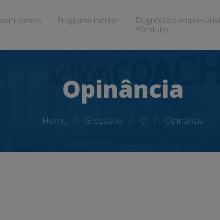
uem somos
Programa mentor
Diagnóstico empresarial
*Gratuito
Opinância
Home
Glossário
O
Opinância