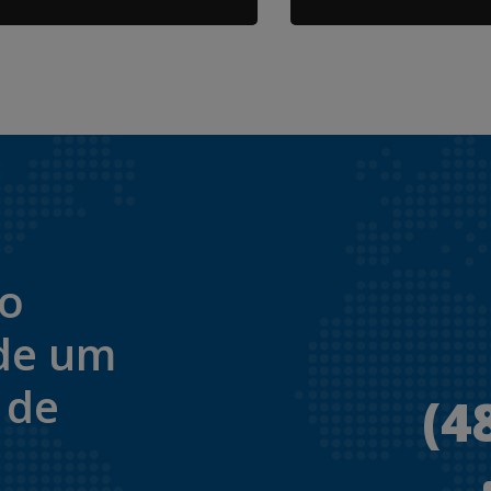
to
de um
 de
(4
.