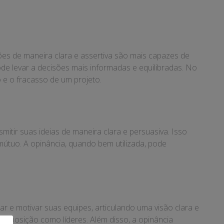
es de maneira clara e assertiva são mais capazes de
ode levar a decisões mais informadas e equilibradas. No
o e o fracasso de um projeto.
itir suas ideias de maneira clara e persuasiva. Isso
útuo. A opinância, quando bem utilizada, pode
rar e motivar suas equipes, articulando uma visão clara e
ua posição como líderes. Além disso, a opinância