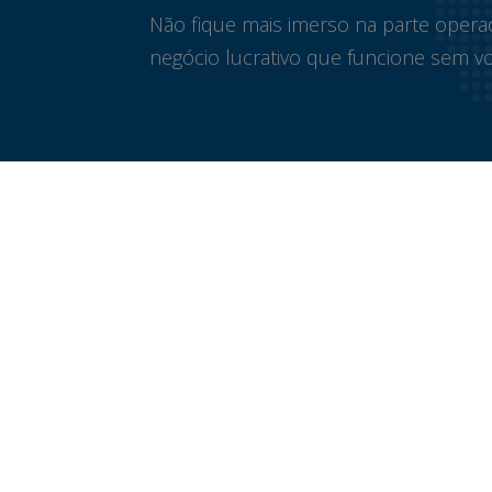
Não fique mais imerso na parte opera
negócio lucrativo que funcione sem vo
Atrium Office
R. Jair Hamms, 38 – Sala 211B
Pedra Branca, Palhoça – SC