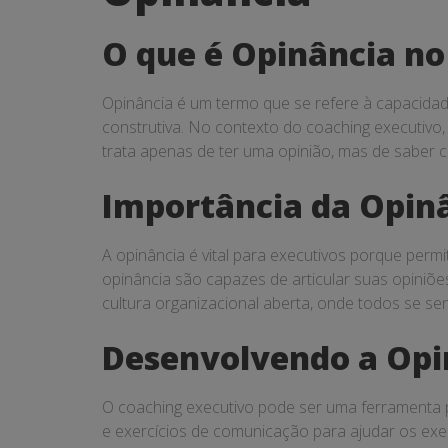
O que é Opinância no
Opinância é um termo que se refere à capacidade
construtiva. No contexto do coaching executivo,
trata apenas de ter uma opinião, mas de saber c
Importância da Opinâ
A opinância é vital para executivos porque perm
opinância são capazes de articular suas opini
cultura organizacional aberta, onde todos se se
Desenvolvendo a Opi
O coaching executivo pode ser uma ferramenta p
e exercícios de comunicação para ajudar os exe