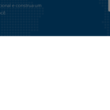
cional e construa um
cê.
Menu principal
Nossos
programas
Quem somos
Programa mentor
Programa mentor
Diagnóstico