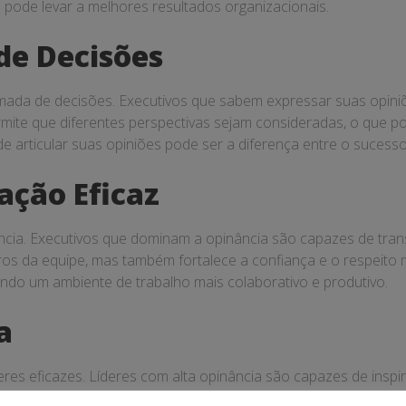
 pode levar a melhores resultados organizacionais.
de Decisões
ada de decisões. Executivos que sabem expressar suas opiniõ
ermite que diferentes perspectivas sejam consideradas, o que p
de articular suas opiniões pode ser a diferença entre o sucess
ação Eficaz
cia. Executivos que dominam a opinância são capazes de transm
 da equipe, mas também fortalece a confiança e o respeito m
do um ambiente de trabalho mais colaborativo e produtivo.
a
deres eficazes. Líderes com alta opinância são capazes de inspi
fios e tomar decisões difíceis com confiança, o que fortalece s