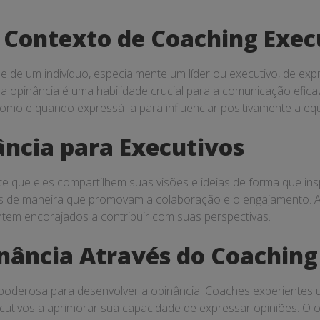
 Contexto de Coaching Exec
 de um indivíduo, especialmente um líder ou executivo, de expr
 a opinância é uma habilidade crucial para a comunicação efica
omo e quando expressá-la para influenciar positivamente a equ
ncia para Executivos
ite que eles compartilhem suas visões e ideias de forma que in
ões de maneira que promovam a colaboração e o engajamento. A
ntem encorajados a contribuir com suas perspectivas.
nância Através do Coaching
oderosa para desenvolver a opinância. Coaches experientes uti
cutivos a aprimorar sua capacidade de expressar opiniões. O o