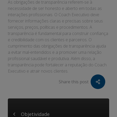
As obrigações de transparência referem-se à
necessidade de ser honesto e aberto em todas as
interações profissionais. O Coach Executivo deve
fornecer informações claras e precisas sobre seus
serviços, preços, políticas e procedimentos. A
transparência é fundamental para construir confiança
e credibilidade com os clientes e parceiros. O
cumprimento das obrigações de transparência ajuda
a evitar mal-entendidos e a promover uma relação
profissional saudável e produtiva. Além disso, a
transparência pode fortalecer a reputação do Coach
Executivo e atrair novos clientes.
Share this post
Objetividade