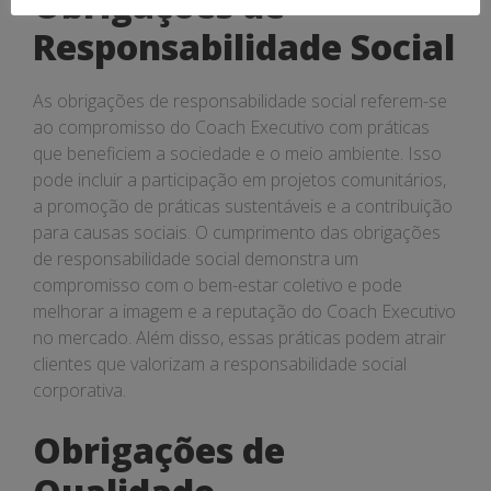
Obrigações de
Responsabilidade Social
As obrigações de responsabilidade social referem-se
ao compromisso do Coach Executivo com práticas
que beneficiem a sociedade e o meio ambiente. Isso
pode incluir a participação em projetos comunitários,
a promoção de práticas sustentáveis e a contribuição
para causas sociais. O cumprimento das obrigações
de responsabilidade social demonstra um
compromisso com o bem-estar coletivo e pode
melhorar a imagem e a reputação do Coach Executivo
no mercado. Além disso, essas práticas podem atrair
clientes que valorizam a responsabilidade social
corporativa.
Obrigações de