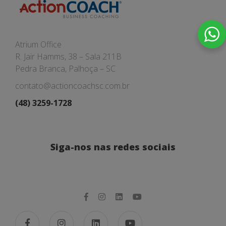
Atrium Office
R. Jair Hamms, 38 – Sala 211B
Pedra Branca, Palhoça – SC
contato@actioncoachsc.com.br
(48) 3259-1728
Siga-nos nas redes sociais