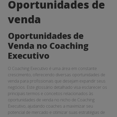
Oportunidades
Oportunidades de
de
venda
venda
Oportunidades de
Venda no Coaching
Executivo
O Coaching Executivo é uma área em constante
crescimento, oferecendo diversas oportunidades de
venda para profissionais que desejam expandir seus
negócios. Este glossário detalhado visa esclarecer os
principais termos e conceitos relacionados às
oportunidades de venda no nicho de Coaching
Executivo, ajudando coaches a maximizar seu
potencial de mercado e otimizar suas estratégias de