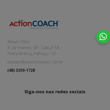
Atrium Office
R. Jair Hamms, 38 – Sala 211B
Pedra Branca, Palhoça – SC
contato@actioncoachsc.com.br
(48) 3259-1728
Siga-nos nas redes sociais