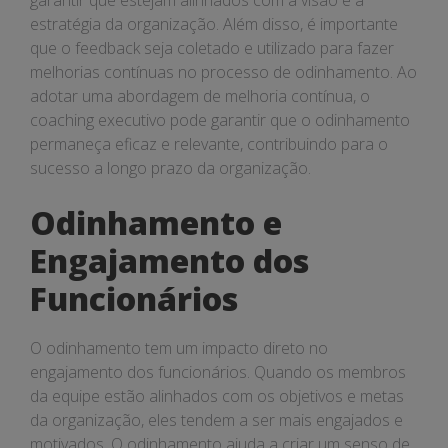
garantir que estejam alinhados com a visão e a
estratégia da organização. Além disso, é importante
que o feedback seja coletado e utilizado para fazer
melhorias contínuas no processo de odinhamento. Ao
adotar uma abordagem de melhoria contínua, o
coaching executivo pode garantir que o odinhamento
permaneça eficaz e relevante, contribuindo para o
sucesso a longo prazo da organização.
Odinhamento e
Engajamento dos
Funcionários
O odinhamento tem um impacto direto no
engajamento dos funcionários. Quando os membros
da equipe estão alinhados com os objetivos e metas
da organização, eles tendem a ser mais engajados e
motivados. O odinhamento ajuda a criar um senso de