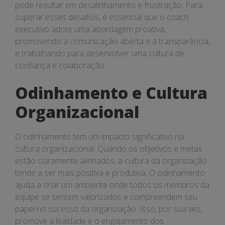
pode resultar em desalinhamento e frustração. Para
superar esses desafios, é essencial que o coach
executivo adote uma abordagem proativa,
promovendo a comunicação aberta e a transparência,
e trabalhando para desenvolver uma cultura de
confiança e colaboração.
Odinhamento e Cultura
Organizacional
O odinhamento tem um impacto significativo na
cultura organizacional. Quando os objetivos e metas
estão claramente alinhados, a cultura da organização
tende a ser mais positiva e produtiva. O odinhamento
ajuda a criar um ambiente onde todos os membros da
equipe se sentem valorizados e compreendem seu
papel no sucesso da organização. Isso, por sua vez,
promove a lealdade e o engajamento dos