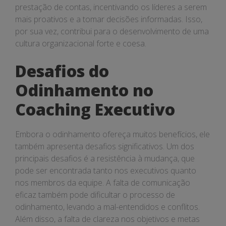
prestação de contas, incentivando os líderes a serem
mais proativos e a tomar decisões informadas. Isso,
por sua vez, contribui para o desenvolvimento de uma
cultura organizacional forte e coesa.
Desafios do
Odinhamento no
Coaching Executivo
Embora o odinhamento ofereça muitos benefícios, ele
também apresenta desafios significativos. Um dos
principais desafios é a resistência à mudança, que
pode ser encontrada tanto nos executivos quanto
nos membros da equipe. A falta de comunicação
eficaz também pode dificultar o processo de
odinhamento, levando a mal-entendidos e conflitos.
Além disso, a falta de clareza nos objetivos e metas