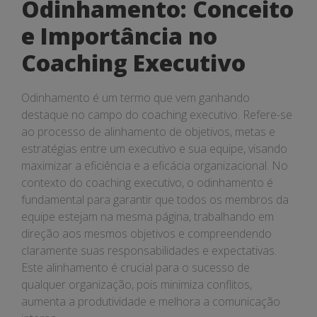
Odinhamento: Conceito
e Importância no
Coaching Executivo
Odinhamento é um termo que vem ganhando
destaque no campo do coaching executivo. Refere-se
ao processo de alinhamento de objetivos, metas e
estratégias entre um executivo e sua equipe, visando
maximizar a eficiência e a eficácia organizacional. No
contexto do coaching executivo, o odinhamento é
fundamental para garantir que todos os membros da
equipe estejam na mesma página, trabalhando em
direção aos mesmos objetivos e compreendendo
claramente suas responsabilidades e expectativas.
Este alinhamento é crucial para o sucesso de
qualquer organização, pois minimiza conflitos,
aumenta a produtividade e melhora a comunicação