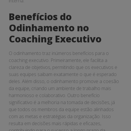
interna.
Benefícios do
Odinhamento no
Coaching Executivo
O odinhamento traz inúmeros benefícios para o
coaching executivo. Primeiramente, ele facilita a
clareza de objetivos, permitindo que os executivos e
suas equipes saibam exatamente o que é esperado
deles. Além disso, o odinhamento promove a coesão
da equipe, criando um ambiente de trabalho mais
harmonioso e colaborativo. Outro benefício
significativo é a melhoria na tomada de decisões, já
que todos os membros da equipe estão alinhados
com as metas e estratégias da organização. Isso
resulta em decisões mais rápidas e eficazes,
contribuindo para o sucesso a longo prazo da