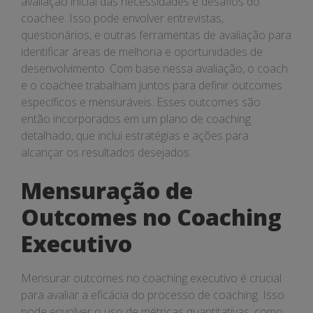
avaliação inicial das necessidades e desafios do
coachee. Isso pode envolver entrevistas,
questionários, e outras ferramentas de avaliação para
identificar áreas de melhoria e oportunidades de
desenvolvimento. Com base nessa avaliação, o coach
e o coachee trabalham juntos para definir outcomes
específicos e mensuráveis. Esses outcomes são
então incorporados em um plano de coaching
detalhado, que inclui estratégias e ações para
alcançar os resultados desejados.
Mensuração de
Outcomes no Coaching
Executivo
Mensurar outcomes no coaching executivo é crucial
para avaliar a eficácia do processo de coaching. Isso
pode envolver o uso de métricas quantitativas, como