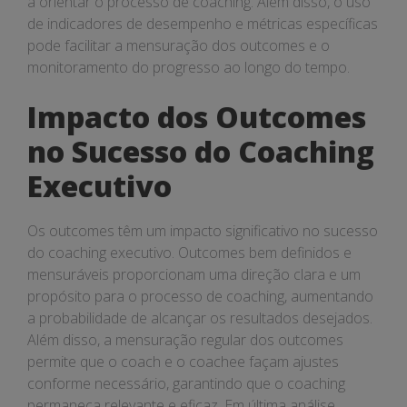
a orientar o processo de coaching. Além disso, o uso
de indicadores de desempenho e métricas específicas
pode facilitar a mensuração dos outcomes e o
monitoramento do progresso ao longo do tempo.
Impacto dos Outcomes
no Sucesso do Coaching
Executivo
Os outcomes têm um impacto significativo no sucesso
do coaching executivo. Outcomes bem definidos e
mensuráveis proporcionam uma direção clara e um
propósito para o processo de coaching, aumentando
a probabilidade de alcançar os resultados desejados.
Além disso, a mensuração regular dos outcomes
permite que o coach e o coachee façam ajustes
conforme necessário, garantindo que o coaching
permaneça relevante e eficaz. Em última análise,