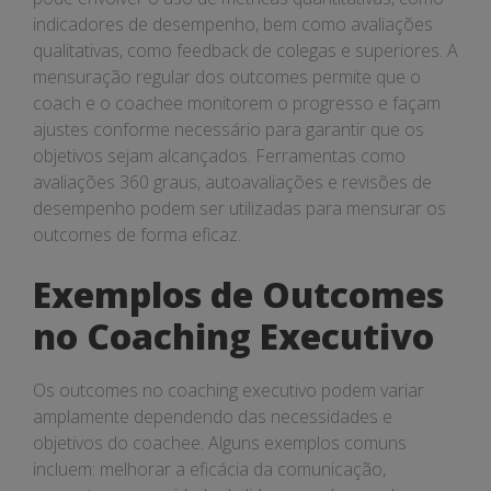
indicadores de desempenho, bem como avaliações
qualitativas, como feedback de colegas e superiores. A
mensuração regular dos outcomes permite que o
coach e o coachee monitorem o progresso e façam
ajustes conforme necessário para garantir que os
objetivos sejam alcançados. Ferramentas como
avaliações 360 graus, autoavaliações e revisões de
desempenho podem ser utilizadas para mensurar os
outcomes de forma eficaz.
Exemplos de Outcomes
no Coaching Executivo
Os outcomes no coaching executivo podem variar
amplamente dependendo das necessidades e
objetivos do coachee. Alguns exemplos comuns
incluem: melhorar a eficácia da comunicação,