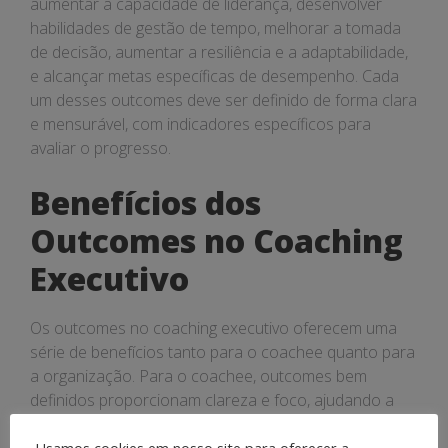
aumentar a capacidade de liderança, desenvolver
habilidades de gestão de tempo, melhorar a tomada
de decisão, aumentar a resiliência e a adaptabilidade,
e alcançar metas específicas de desempenho. Cada
um desses outcomes deve ser definido de forma clara
e mensurável, com indicadores específicos para
avaliar o progresso.
Benefícios dos
Outcomes no Coaching
Executivo
Os outcomes no coaching executivo oferecem uma
série de benefícios tanto para o coachee quanto para
a organização. Para o coachee, outcomes bem
definidos proporcionam clareza e foco, ajudando a
direcionar os esforços de desenvolvimento de forma
Usamos cookies em nosso site para oferecer a