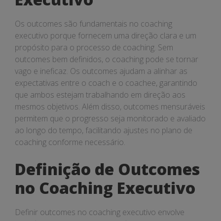
Os outcomes são fundamentais no coaching
executivo porque fornecem uma direção clara e um
propósito para o processo de coaching. Sem
outcomes bem definidos, o coaching pode se tornar
vago e ineficaz. Os outcomes ajudam a alinhar as
expectativas entre o coach e o coachee, garantindo
que ambos estejam trabalhando em direção aos
mesmos objetivos. Além disso, outcomes mensuráveis
permitem que o progresso seja monitorado e avaliado
ao longo do tempo, facilitando ajustes no plano de
coaching conforme necessário.
Definição de Outcomes
no Coaching Executivo
Definir outcomes no coaching executivo envolve