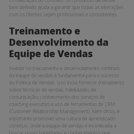
formalização do contrato. Um processo de venda
bem definido ajuda a garantir que todas as interações
com os clientes sejam profissionais e consistentes.
Treinamento e
Desenvolvimento da
Equipe de Vendas
Investir no treinamento e desenvolvimento contínuo
da equipe de vendas é fundamental para o sucesso
da Política de Vendas. Isso inclui fornecer treinamento
sobre técnicas de vendas, habilidades de
comunicação, conhecimento dos serviços de
coaching executivo e uso de ferramentas de CRM
(Customer Relationship Management). Além disso, é
importante promover uma cultura de aprendizado
contínuo, onde a equipe de vendas é incentivada a
buscar novas habilidades e conhecimentos que