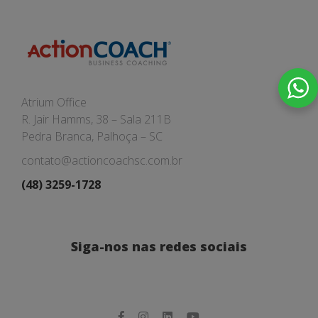
Atrium Office
R. Jair Hamms, 38 – Sala 211B
Pedra Branca, Palhoça – SC
contato@actioncoachsc.com.br
(48) 3259-1728
Siga-nos nas redes sociais