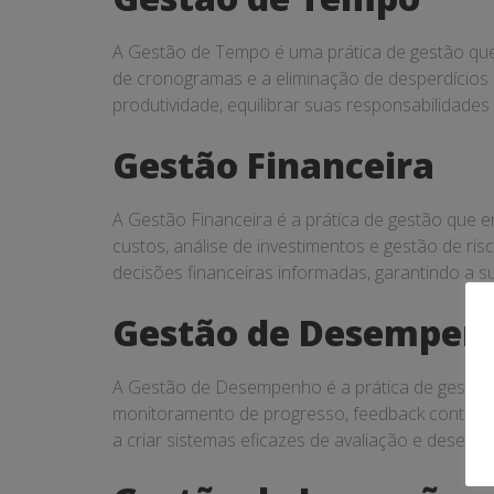
A Gestão de Tempo é uma prática de gestão que e
de cronogramas e a eliminação de desperdícios
produtividade, equilibrar suas responsabilidades
Gestão Financeira
A Gestão Financeira é a prática de gestão que e
custos, análise de investimentos e gestão de ri
decisões financeiras informadas, garantindo a s
Gestão de Desempen
A Gestão de Desempenho é a prática de gestão q
monitoramento de progresso, feedback contínu
a criar sistemas eficazes de avaliação e desen