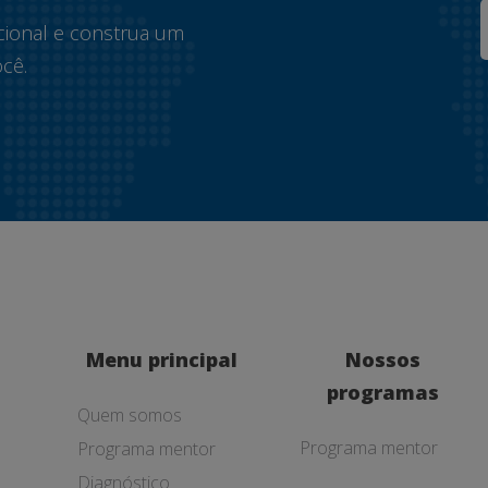
cional e construa um
cê.
Menu principal
Nossos
programas
Quem somos
Programa mentor
Programa mentor
Diagnóstico