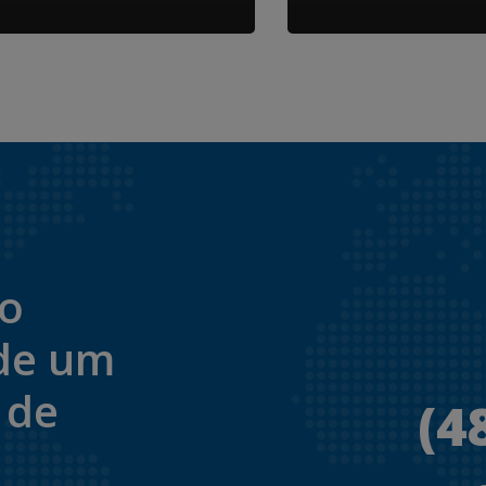
to
de um
 de
(4
.