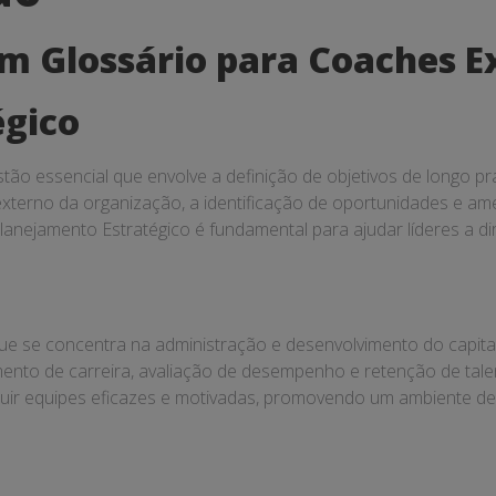
Um Glossário para Coaches E
égico
tão essencial que envolve a definição de objetivos de longo pr
 externo da organização, a identificação de oportunidades e am
Planejamento Estratégico é fundamental para ajudar líderes a
ue se concentra na administração e desenvolvimento do capit
mento de carreira, avaliação de desempenho e retenção de tal
ruir equipes eficazes e motivadas, promovendo um ambiente de t