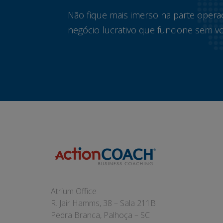
Não fique mais imerso na parte opera
negócio lucrativo que funcione sem vo
Atrium Office
R. Jair Hamms, 38 – Sala 211B
Pedra Branca, Palhoça – SC