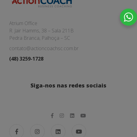
Atrium Office
R. Jair Hamms, 38 – Sala 211B
Pedra Branca, Palhoça – SC
contato@actioncoachsc.com.br
(48) 3259-1728
Siga-nos nas redes sociais