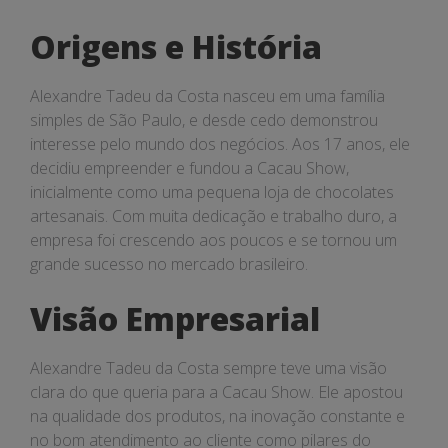
Origens e História
Alexandre Tadeu da Costa nasceu em uma família
simples de São Paulo, e desde cedo demonstrou
interesse pelo mundo dos negócios. Aos 17 anos, ele
decidiu empreender e fundou a Cacau Show,
inicialmente como uma pequena loja de chocolates
artesanais. Com muita dedicação e trabalho duro, a
empresa foi crescendo aos poucos e se tornou um
grande sucesso no mercado brasileiro.
Visão Empresarial
Alexandre Tadeu da Costa sempre teve uma visão
clara do que queria para a Cacau Show. Ele apostou
na qualidade dos produtos, na inovação constante e
no bom atendimento ao cliente como pilares do