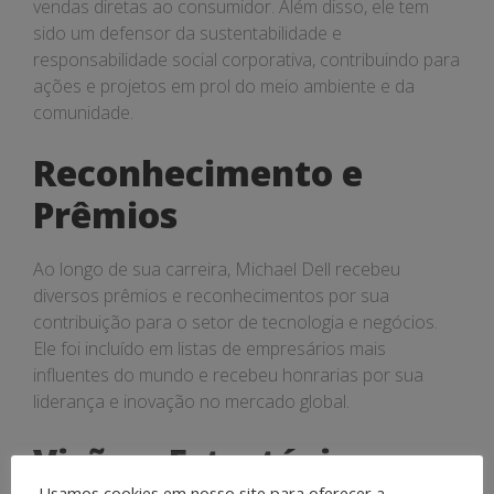
vendas diretas ao consumidor. Além disso, ele tem
sido um defensor da sustentabilidade e
responsabilidade social corporativa, contribuindo para
ações e projetos em prol do meio ambiente e da
comunidade.
Reconhecimento e
Prêmios
Ao longo de sua carreira, Michael Dell recebeu
diversos prêmios e reconhecimentos por sua
contribuição para o setor de tecnologia e negócios.
Ele foi incluído em listas de empresários mais
influentes do mundo e recebeu honrarias por sua
liderança e inovação no mercado global.
Visão e Estratégia
Usamos cookies em nosso site para oferecer a