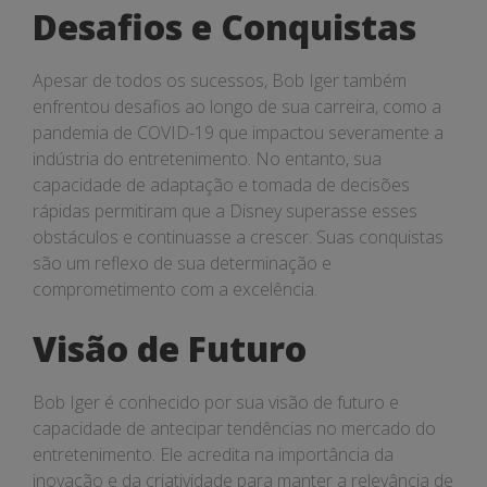
Desafios e Conquistas
Apesar de todos os sucessos, Bob Iger também
enfrentou desafios ao longo de sua carreira, como a
pandemia de COVID-19 que impactou severamente a
indústria do entretenimento. No entanto, sua
capacidade de adaptação e tomada de decisões
rápidas permitiram que a Disney superasse esses
obstáculos e continuasse a crescer. Suas conquistas
são um reflexo de sua determinação e
comprometimento com a excelência.
Visão de Futuro
Bob Iger é conhecido por sua visão de futuro e
capacidade de antecipar tendências no mercado do
entretenimento. Ele acredita na importância da
inovação e da criatividade para manter a relevância de