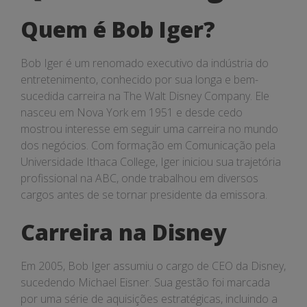
é
Quem é Bob Iger?
Bob
Iger?
Bob Iger é um renomado executivo da indústria do
entretenimento, conhecido por sua longa e bem-
sucedida carreira na The Walt Disney Company. Ele
nasceu em Nova York em 1951 e desde cedo
mostrou interesse em seguir uma carreira no mundo
dos negócios. Com formação em Comunicação pela
Universidade Ithaca College, Iger iniciou sua trajetória
profissional na ABC, onde trabalhou em diversos
cargos antes de se tornar presidente da emissora.
Carreira na Disney
Em 2005, Bob Iger assumiu o cargo de CEO da Disney,
sucedendo Michael Eisner. Sua gestão foi marcada
por uma série de aquisições estratégicas, incluindo a