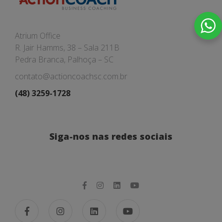
Atrium Office
R. Jair Hamms, 38 – Sala 211B
Pedra Branca, Palhoça – SC
contato@actioncoachsc.com.br
(48) 3259-1728
Siga-nos nas redes sociais