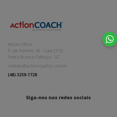
Atrium Office
R. Jair Hamms, 38 – Sala 211B
Pedra Branca, Palhoça – SC
contato@actioncoachsc.com.br
(48) 3259-1728
Siga-nos nas redes sociais