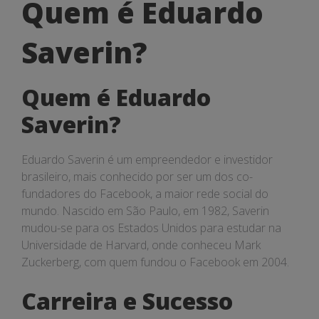
Quem
Quem é Eduardo
é
Saverin?
Eduardo
Saverin?
Quem é Eduardo
Saverin?
Eduardo Saverin é um empreendedor e investidor
brasileiro, mais conhecido por ser um dos co-
fundadores do Facebook, a maior rede social do
mundo. Nascido em São Paulo, em 1982, Saverin
mudou-se para os Estados Unidos para estudar na
Universidade de Harvard, onde conheceu Mark
Zuckerberg, com quem fundou o Facebook em 2004.
Carreira e Sucesso