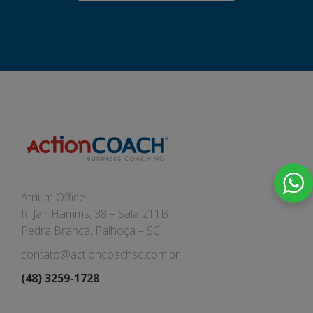
Atrium Office
R. Jair Hamms, 38 – Sala 211B
Pedra Branca, Palhoça – SC
contato@actioncoachsc.com.br
(48) 3259-1728