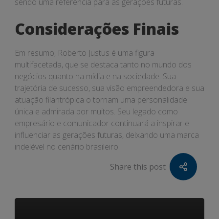
sendo uma referência para as gerações futuras.
Considerações Finais
Em resumo, Roberto Justus é uma figura
multifacetada, que se destaca tanto no mundo dos
negócios quanto na mídia e na sociedade. Sua
trajetória de sucesso, sua visão empreendedora e sua
atuação filantrópica o tornam uma personalidade
única e admirada por muitos. Seu legado como
empresário e comunicador continuará a inspirar e
influenciar as gerações futuras, deixando uma marca
indelével no cenário brasileiro.
Share this post