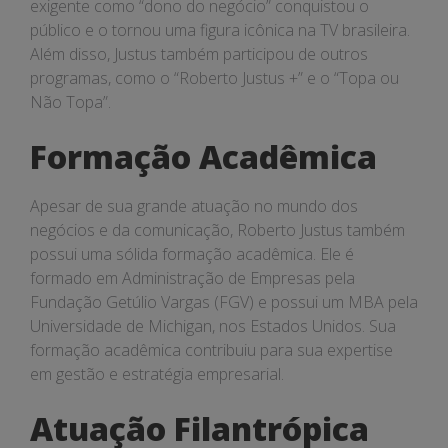
exigente como “dono do negócio” conquistou o
público e o tornou uma figura icônica na TV brasileira.
Além disso, Justus também participou de outros
programas, como o “Roberto Justus +” e o “Topa ou
Não Topa”.
Formação Acadêmica
Apesar de sua grande atuação no mundo dos
negócios e da comunicação, Roberto Justus também
possui uma sólida formação acadêmica. Ele é
formado em Administração de Empresas pela
Fundação Getúlio Vargas (FGV) e possui um MBA pela
Universidade de Michigan, nos Estados Unidos. Sua
formação acadêmica contribuiu para sua expertise
em gestão e estratégia empresarial.
Atuação Filantrópica