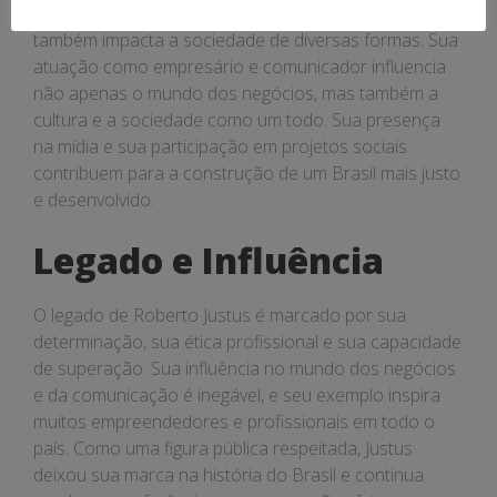
Além de seu sucesso profissional, Roberto Justus
também impacta a sociedade de diversas formas. Sua
atuação como empresário e comunicador influencia
não apenas o mundo dos negócios, mas também a
cultura e a sociedade como um todo. Sua presença
na mídia e sua participação em projetos sociais
contribuem para a construção de um Brasil mais justo
e desenvolvido.
Legado e Influência
O legado de Roberto Justus é marcado por sua
determinação, sua ética profissional e sua capacidade
de superação. Sua influência no mundo dos negócios
e da comunicação é inegável, e seu exemplo inspira
muitos empreendedores e profissionais em todo o
país. Como uma figura pública respeitada, Justus
deixou sua marca na história do Brasil e continua