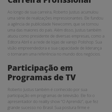
Ao longo de sua carreira, Roberto Justus acumulou
uma série de realizações impressionantes. Ele fundou
a agência de publicidade Newcomm, que se tornou
uma das maiores do país. Além disso, Justus também
atuou como presidente de diversas empresas, como a
Editora Abril e a rede de lojas de varejo Polishop. Sua
visão empreendedora e sua capacidade de liderança
o tornaram uma referência no mundo dos negócios.
Participação em
Programas de TV
Roberto Justus também é conhecido por sua
participação em programas de televisão. Ele foi o
apresentador do reality show “O Aprendiz”, que fez
grande sucesso no Brasil. Sua postura firme e