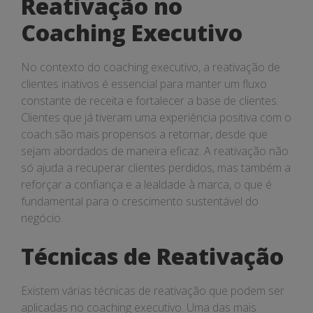
Reativação no
Coaching Executivo
No contexto do coaching executivo, a reativação de
clientes inativos é essencial para manter um fluxo
constante de receita e fortalecer a base de clientes.
Clientes que já tiveram uma experiência positiva com o
coach são mais propensos a retornar, desde que
sejam abordados de maneira eficaz. A reativação não
só ajuda a recuperar clientes perdidos, mas também a
reforçar a confiança e a lealdade à marca, o que é
fundamental para o crescimento sustentável do
negócio.
Técnicas de Reativação
Existem várias técnicas de reativação que podem ser
aplicadas no coaching executivo. Uma das mais