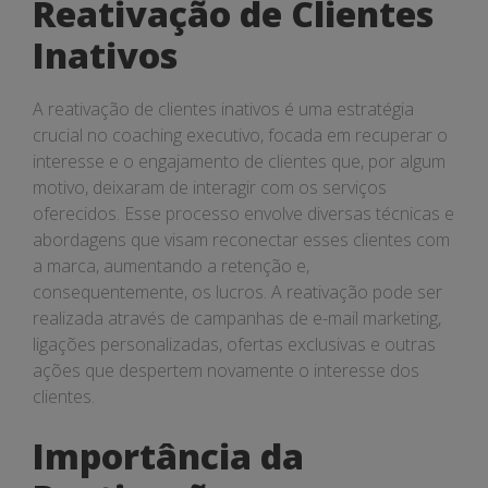
Reativação de Clientes
Inativos
A reativação de clientes inativos é uma estratégia
crucial no coaching executivo, focada em recuperar o
interesse e o engajamento de clientes que, por algum
motivo, deixaram de interagir com os serviços
oferecidos. Esse processo envolve diversas técnicas e
abordagens que visam reconectar esses clientes com
a marca, aumentando a retenção e,
consequentemente, os lucros. A reativação pode ser
realizada através de campanhas de e-mail marketing,
ligações personalizadas, ofertas exclusivas e outras
ações que despertem novamente o interesse dos
clientes.
Importância da