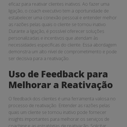
eficaz para reativar clientes inativos. Ao fazer uma
ligação, o coach executivo tem a oportunidade de
estabelecer uma conexão pessoal e entender melhor
as razões pelas quais o cliente se tornou inativo.
Durante a ligação, é possível oferecer soluções
personalizadas e incentivos que atendam às
necessidades específicas do cliente. Essa abordagem
demonstra um alto nível de comprometimento e pode
ser decisiva para a reativação.
Uso de Feedback para
Melhorar a Reativação
O feedback dos clientes é uma ferramenta valiosa no
processo de reativação. Entender as razões pelas
quais um cliente se tornou inativo pode fornecer
insights importantes para melhorar os serviços de
coaching e as estratégias de reativação. Solicitar