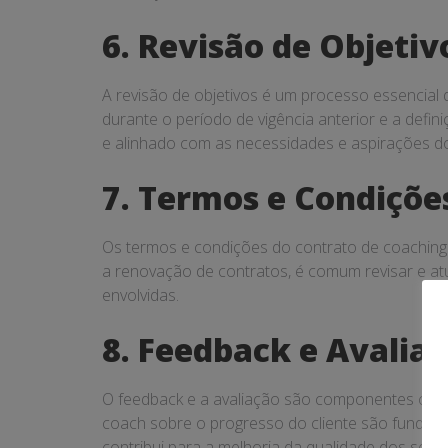
6. Revisão de Objetiv
A revisão de objetivos é um processo essencial
durante o período de vigência anterior e a defin
e alinhado com as necessidades e aspirações do 
7. Termos e Condiçõe
Os termos e condições do contrato de coaching e
a renovação de contratos, é comum revisar e atu
envolvidas.
8. Feedback e Avalia
O feedback e a avaliação são componentes críti
coach sobre o progresso do cliente são fundamen
contribui para a melhoria da qualidade dos serv