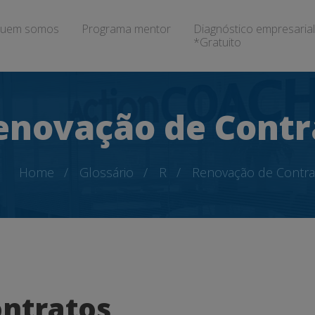
uem somos
Programa mentor
Diagnóstico empresarial
*Gratuito
enovação de Contr
Home
Glossário
R
Renovação de Contra
ntratos