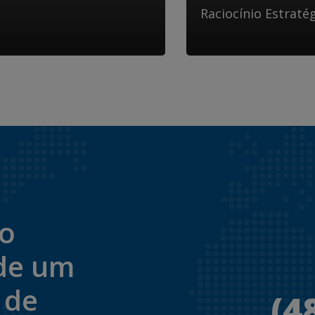
Raciocínio Estraté
to
de um
 de
(4