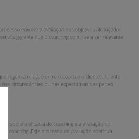
 processo envolve a avaliação dos objetivos alcançados
bjetivos garante que o coaching continue a ser relevante
ue regem a relação entre o coach e o cliente. Durante
 nas circunstâncias ou nas expectativas das partes
nte sobre a eficácia do coaching e a avaliação do
m do coaching. Este processo de avaliação contínua