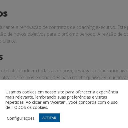
os
 durante a renovação de contratos de coaching executivo. Este
ição de novos objetivos para o próximo período. A revisão de o
cliente.
s
xecutivo incluem todas as disposições legais e operacionais q
alizar os termos e condições para refletir quaisquer mudanças
Usamos cookies em nosso site para oferecer a experiência
ção
mais relevante, lembrando suas preferências e visitas
repetidas. Ao clicar em “Aceitar”, você concorda com o uso
de TODOS os cookies.
cos do processo de renovação de contratos. O feedback do clie
Configurações
ACEITAR
tais para identificar áreas de melhoria e ajustar a abordage
iços prestados.