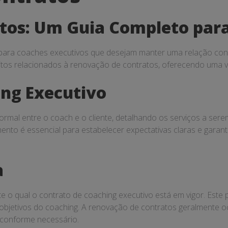
tos: Um Guia Completo para
para coaches executivos que desejam manter uma relação contí
itos relacionados à renovação de contratos, oferecendo uma v
ing Executivo
rmal entre o coach e o cliente, detalhando os serviços a sere
ento é essencial para estabelecer expectativas claras e garan
a
e o qual o contrato de coaching executivo está em vigor. Este 
bjetivos do coaching. A renovação de contratos geralmente oco
 conforme necessário.