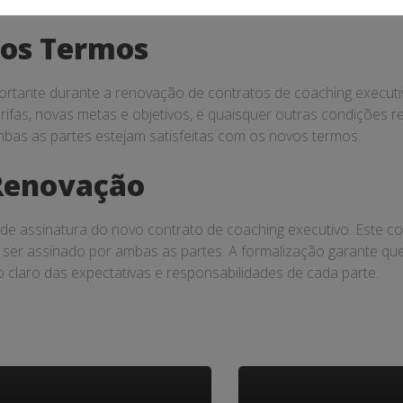
vos Termos
rtante durante a renovação de contratos de coaching executi
rifas, novas metas e objetivos, e quaisquer outras condições 
mbas as partes estejam satisfeitas com os novos termos.
 Renovação
de assinatura do novo contrato de coaching executivo. Este co
ser assinado por ambas as partes. A formalização garante qu
 claro das expectativas e responsabilidades de cada parte.