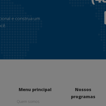
.
cional e construa um
cê.
Menu principal
Nossos
programas
Quem somos