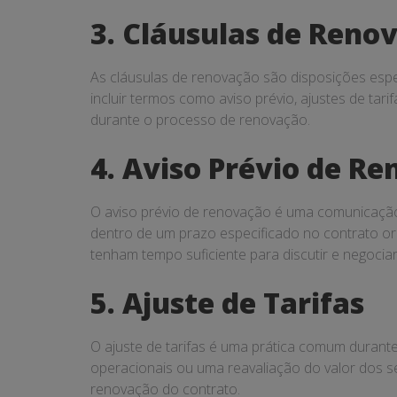
3. Cláusulas de Reno
As cláusulas de renovação são disposições espe
incluir termos como aviso prévio, ajustes de tar
durante o processo de renovação.
4. Aviso Prévio de R
O aviso prévio de renovação é uma comunicação 
dentro de um prazo especificado no contrato ori
tenham tempo suficiente para discutir e negocia
5. Ajuste de Tarifas
O ajuste de tarifas é uma prática comum durant
operacionais ou uma reavaliação do valor dos se
renovação do contrato.