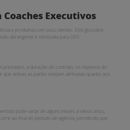
 Coaches Executivos
nua e produtiva com seus clientes. Este glossário
isão abrangente e otimizada para SEO.
m prestados, a duração do contrato, os objetivos do
tir que ambas as partes estejam alinhadas quanto aos
período pode variar de alguns meses a vários anos,
rre ao final do período de vigência, permitindo que