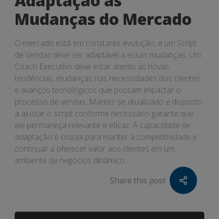
Adaptação às
Mudanças do Mercado
O mercado está em constante evolução, e um Script
de Vendas deve ser adaptável a essas mudanças. Um
Coach Executivo deve estar atento às novas
tendências, mudanças nas necessidades dos clientes
e avanços tecnológicos que possam impactar o
processo de vendas. Manter-se atualizado e disposto
a ajustar o script conforme necessário garante que
ele permaneça relevante e eficaz. A capacidade de
adaptação é crucial para manter a competitividade e
continuar a oferecer valor aos clientes em um
ambiente de negócios dinâmico.
Share this post