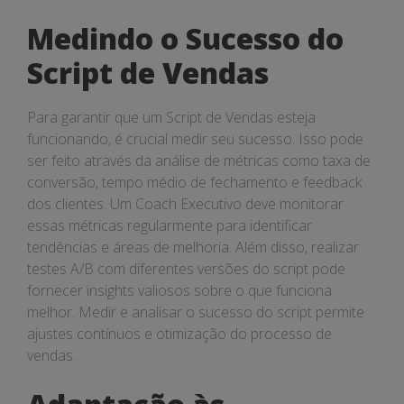
Medindo o Sucesso do
Script de Vendas
Para garantir que um Script de Vendas esteja
funcionando, é crucial medir seu sucesso. Isso pode
ser feito através da análise de métricas como taxa de
conversão, tempo médio de fechamento e feedback
dos clientes. Um Coach Executivo deve monitorar
essas métricas regularmente para identificar
tendências e áreas de melhoria. Além disso, realizar
testes A/B com diferentes versões do script pode
fornecer insights valiosos sobre o que funciona
melhor. Medir e analisar o sucesso do script permite
ajustes contínuos e otimização do processo de
vendas.