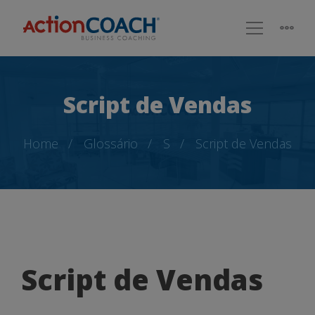
Script de Vendas
Home
Glossário
S
Script de Vendas
Script
Script de Vendas
de