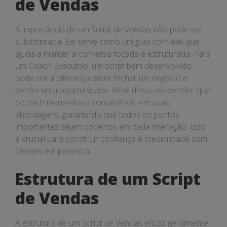
de Vendas
A importância de um Script de Vendas não pode ser
subestimada. Ele serve como um guia confiável que
ajuda a manter a conversa focada e estruturada. Para
um Coach Executivo, um script bem desenvolvido
pode ser a diferença entre fechar um negócio e
perder uma oportunidade. Além disso, ele permite que
o coach mantenha a consistência em suas
abordagens, garantindo que todos os pontos
importantes sejam cobertos em cada interação. Isso
é crucial para construir confiança e credibilidade com
clientes em potencial.
Estrutura de um Script
de Vendas
A estrutura de um Script de Vendas eficaz geralmente