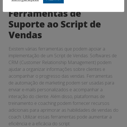
Ferramentas de
Suporte ao Script de
Vendas
Existem várias ferramentas que podem apoiar a
implementação de um Script de Vendas. Softwares de
CRM (Customer Relationship Management) podem
ajudar a organizar informações sobre clientes e
acompanhar o progresso das vendas. Ferramentas
de automação de marketing podem ser usadas para
enviar e-mails personalizados e acompanhar a
interação do cliente. Além disso, plataformas de
treinamento e coaching podem fornecer recursos
adicionais para aprimorar as habilidades de vendas do
coach. Utilizar essas ferramentas pode aumentar a
eficiência e a eficácia do script.