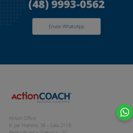
(48) 9993-0562
Enviar WhatsApp
Atrium Office
R. Jair Hamms, 38 – Sala 211B
Pedra Branca, Palhoça – SC