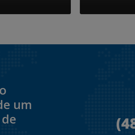
to
de um
 de
(4
.