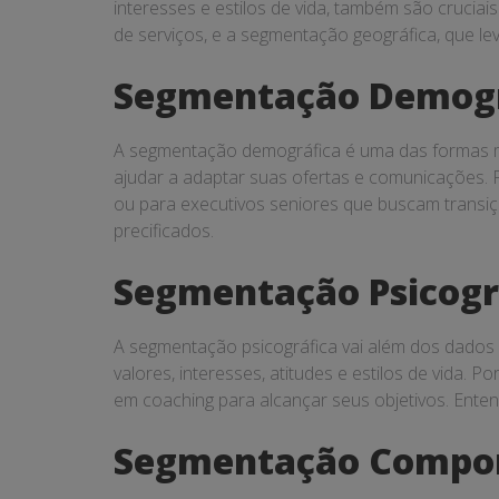
interesses e estilos de vida, também são cruci
de serviços, e a segmentação geográfica, que lev
Segmentação Demogr
A segmentação demográfica é uma das formas ma
ajudar a adaptar suas ofertas e comunicações.
ou para executivos seniores que buscam transiç
precificados.
Segmentação Psicogr
A segmentação psicográfica vai além dos dados d
valores, interesses, atitudes e estilos de vida.
em coaching para alcançar seus objetivos. Ente
Segmentação Compo