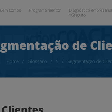
uem somos
Programa mentor
Diagnóstico empresarial
*Gratuito
gmentação de Cli
Home
Glossário
S
Segmentação de Clie
Clientes