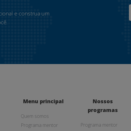
cional e construa um
cê.
Menu principal
Nossos
programas
Quem somos
Programa mentor
Programa mentor