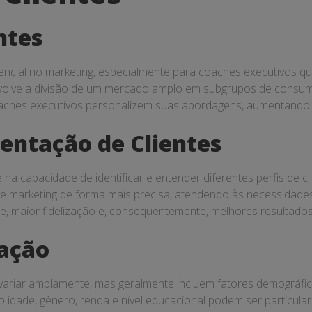
ntes
encial no marketing, especialmente para coaches executivos q
envolve a divisão de um mercado amplo em subgrupos de consum
ches executivos personalizem suas abordagens, aumentando a 
entação de Clientes
 na capacidade de identificar e entender diferentes perfis de 
s de marketing de forma mais precisa, atendendo às necessidad
e, maior fidelização e, consequentemente, melhores resultados
tação
variar amplamente, mas geralmente incluem fatores demográfic
idade, gênero, renda e nível educacional podem ser particularm