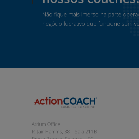
Não fique mais imerso na parte opera
negócio lucrativo que funcione sem vo
Atrium Office
R. Jair Hamms, 38 – Sala 211B