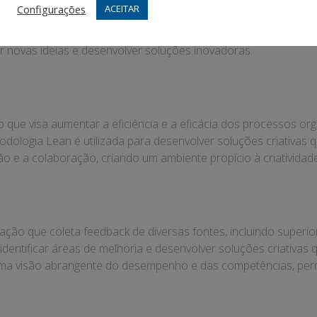
Configurações
ACEITAR
gos em contextos não lúdicos para aumentar o engajamento e a
roblemas, incentivando a participação ativa e a colaboração da
r novas ideias e desenvolver soluções inovadoras.
ue visa aumentar a eficiência e a eficácia dos processos org
todologia Lean é utilizada para desenvolver soluções criativ
o e a colaboração, criando um ambiente propício à criatividad
ção que coleta feedback de diversas fontes, incluindo superio
a identificar áreas de melhoria e desenvolver soluções criati
 uma visão abrangente do desempenho e das competências, perm