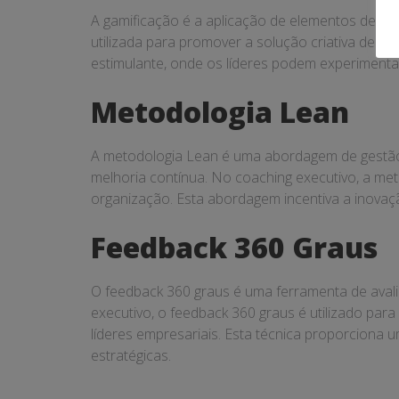
A gamificação é a aplicação de elementos de jo
utilizada para promover a solução criativa de p
estimulante, onde os líderes podem experimenta
Metodologia Lean
A metodologia Lean é uma abordagem de gestão q
melhoria contínua. No coaching executivo, a me
organização. Esta abordagem incentiva a inovaçã
Feedback 360 Graus
O feedback 360 graus é uma ferramenta de avalia
executivo, o feedback 360 graus é utilizado par
líderes empresariais. Esta técnica proporciona
estratégicas.