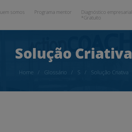
uem somos
Programa mentor
Diagnóstico empresarial
*Gratuito
Solução Criativ
Home
Glossário
S
Solução Criativa