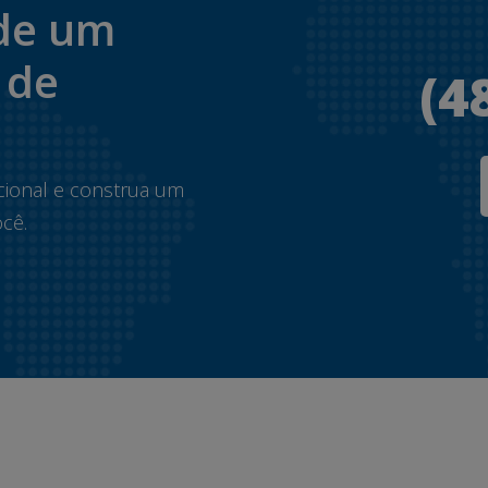
de um
 de
(4
.
cional e construa um
cê.