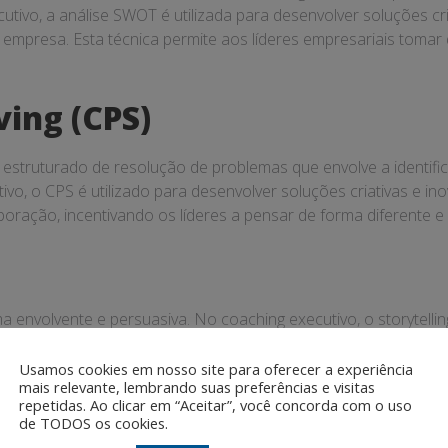
ivo, a análise SWOT é utilizada para desenvolver soluções cr
 empresa. Esta técnica permite aos líderes empresariais toma
ving (CPS)
estruturado de resolução de problemas que envolve a identific
vo, o CPS é utilizado para desenvolver soluções criativas e 
oração, incentivando os líderes a pensar de forma diferente e 
rma envolvente e persuasiva. No coaching executivo, o storytellin
ipe. Esta técnica permite aos líderes empresariais transmitir 
Usamos cookies em nosso site para oferecer a experiência
mais relevante, lembrando suas preferências e visitas
repetidas. Ao clicar em “Aceitar”, você concorda com o uso
de TODOS os cookies.