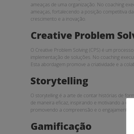
ameaças de uma organização. No coaching execut
ameaças, fortalecendo a posição competitiva da
crescimento e a inovação.
Creative Problem Sol
O Creative Problem Solving (CPS) é um processo 
implementação de soluções. No coaching executi
Esta abordagem promove a criatividade e a colab
Storytelling
O storytelling é a arte de contar histórias de fo
de maneira eficaz, inspirando e motivando a equ
promovendo a compreensão e o engajamento.
Gamificação