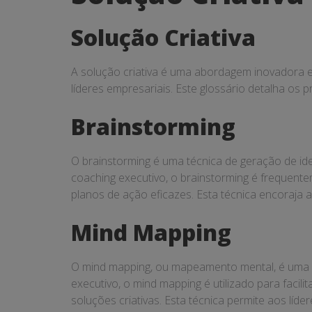
Criativa
Solução Criativa
A solução criativa é uma abordagem inovadora e
líderes empresariais. Este glossário detalha os 
Brainstorming
O brainstorming é uma técnica de geração de ide
coaching executivo, o brainstorming é frequente
planos de ação eficazes. Esta técnica encoraja
Mind Mapping
O mind mapping, ou mapeamento mental, é uma fe
executivo, o mind mapping é utilizado para facil
soluções criativas. Esta técnica permite aos l