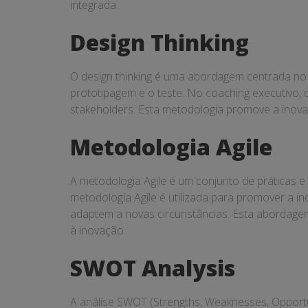
integrada.
Design Thinking
O design thinking é uma abordagem centrada no 
prototipagem e o teste. No coaching executivo, 
stakeholders. Esta metodologia promove a inovaç
Metodologia Agile
A metodologia Agile é um conjunto de práticas e 
metodologia Agile é utilizada para promover a 
adaptem a novas circunstâncias. Esta abordagem 
à inovação.
SWOT Analysis
A análise SWOT (Strengths, Weaknesses, Opportuni