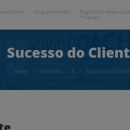
uem somos
Programa mentor
Diagnóstico empresarial
*Gratuito
Sucesso do Clien
Home
Glossário
S
Sucesso do Client
te