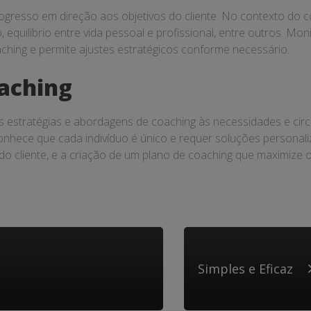
progresso em direção aos objetivos do cliente. No contexto do 
equilíbrio entre vida pessoal e profissional, entre outros. Mon
ching e permite ajustes estratégicos conforme necessário.
oaching
estratégias e abordagens de coaching às necessidades e circun
conhece que cada indivíduo é único e requer soluções persona
do cliente, e a criação de um plano de coaching que maximize o 
Simples e Eficaz