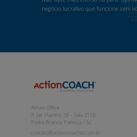
negócio lucrativo que funcione sem vo
Atrium Office
R. Jair Hamms, 38 – Sala 211B
Pedra Branca, Palhoça – SC
contato@actioncoachsc.com.br