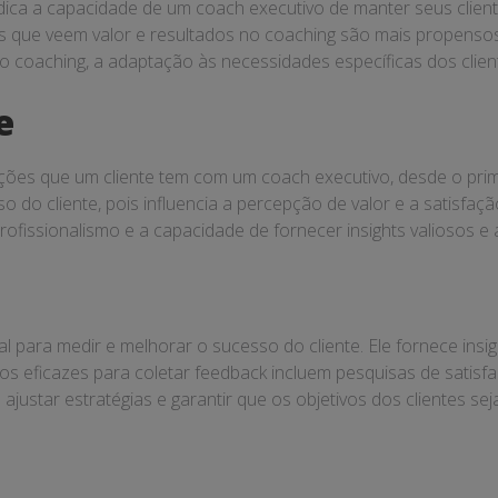
indica a capacidade de um coach executivo de manter seus clie
ntes que veem valor e resultados no coaching são mais propensos
o coaching, a adaptação às necessidades específicas dos clien
e
erações que um cliente tem com um coach executivo, desde o 
o do cliente, pois influencia a percepção de valor e a satisfa
rofissionalismo e a capacidade de fornecer insights valiosos e 
l para medir e melhorar o sucesso do cliente. Ele fornece in
eficazes para coletar feedback incluem pesquisas de satisfação
justar estratégias e garantir que os objetivos dos clientes se