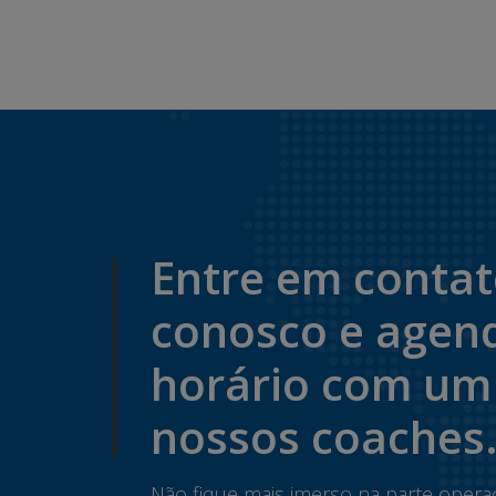
Entre em conta
conosco e agen
horário com um
nossos coaches
Não fique mais imerso na parte opera