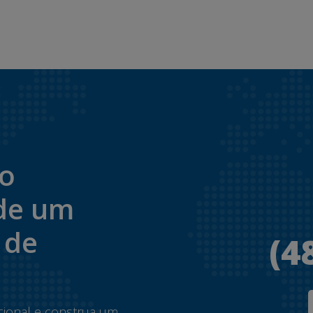
to
de um
 de
(4
.
cional e construa um