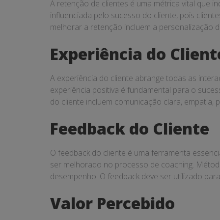
A retenção de clientes é uma métrica vital que 
influenciada pelo sucesso do cliente, pois clie
melhorar a retenção incluem a personalização d
Experiência do Client
A experiência do cliente abrange todas as int
experiência positiva é fundamental para o sucess
do cliente incluem comunicação clara, empatia, p
Feedback do Cliente
O feedback do cliente é uma ferramenta essencia
ser melhorado no processo de coaching. Métodos 
desempenho. O feedback deve ser utilizado para a
Valor Percebido