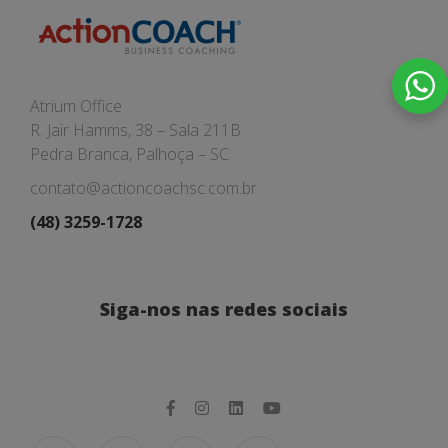
Atrium Office
R. Jair Hamms, 38 – Sala 211B
Pedra Branca, Palhoça – SC
contato@actioncoachsc.com.br
(48) 3259-1728
Siga-nos nas redes sociais