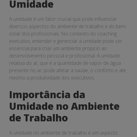
Umidade
A umidade é um fator crucial que pode influenciar
diversos aspectos do ambiente de trabalho e do bem-
estar dos profissionais. No contexto do coaching
executivo, entender e gerenciar a umidade pode ser
essencial para criar um ambiente propício ao
desenvolvimento pessoal e profissional. A umidade
relativa do ar, que é a quantidade de vapor de água
presente no ar, pode afetar a saúde, o conforto e até
mesmo a produtividade dos executivos.
Importância da
Umidade no Ambiente
de Trabalho
A umidade no ambiente de trabalho é um aspecto