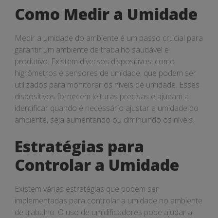
Como Medir a Umidade
Medir a umidade do ambiente é um passo crucial para
garantir um ambiente de trabalho saudável e
produtivo. Existem diversos dispositivos, como
higrômetros e sensores de umidade, que podem ser
utilizados para monitorar os níveis de umidade. Esses
dispositivos fornecem leituras precisas e ajudam a
identificar quando é necessário ajustar a umidade do
ambiente, seja aumentando ou diminuindo os níveis.
Estratégias para
Controlar a Umidade
Existem várias estratégias que podem ser
implementadas para controlar a umidade no ambiente
de trabalho. O uso de umidificadores pode ajudar a