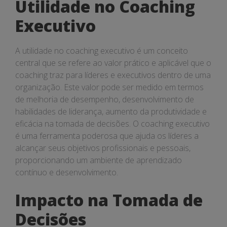
Utilidade no Coaching
Executivo
A utilidade no coaching executivo é um conceito
central que se refere ao valor prático e aplicável que o
coaching traz para líderes e executivos dentro de uma
organização. Este valor pode ser medido em termos
de melhoria de desempenho, desenvolvimento de
habilidades de liderança, aumento da produtividade e
eficácia na tomada de decisões. O coaching executivo
é uma ferramenta poderosa que ajuda os líderes a
alcançar seus objetivos profissionais e pessoais,
proporcionando um ambiente de aprendizado
contínuo e desenvolvimento.
Impacto na Tomada de
Decisões