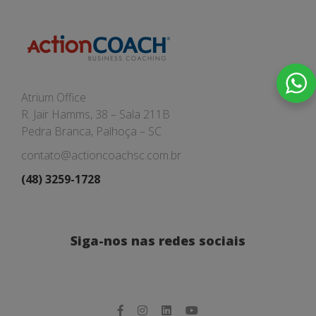
Atrium Office
R. Jair Hamms, 38 – Sala 211B
Pedra Branca, Palhoça – SC
contato@actioncoachsc.com.br
(48) 3259-1728
Siga-nos nas redes sociais