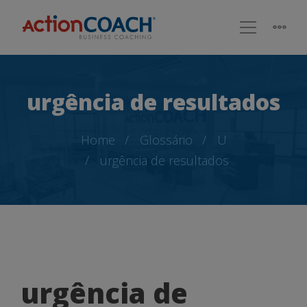
urgência de resultados
Home
Glossário
U
urgência de resultados
urgência
urgência de