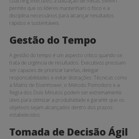
coaching executivo, a utilização de metas SMART
permite que os líderes mantenham o foco e a
disciplina necessários para alcançar resultados
rápidos e sustentáveis.
Gestão do Tempo
A gestão do tempo é um aspecto crítico quando se
trata de urgência de resultados. Executivos precisam
ser capazes de priorizar tarefas, delegar
responsabilidades e evitar distrações. Técnicas como
a Matriz de Eisenhower, o Método Pomodoro e a
Regra dos Dois Minutos podem ser extremamente
úteis para otimizar a produtividade e garantir que os
objetivos sejam alcançados dentro dos prazos
estabelecidos.
Tomada de Decisão Ágil