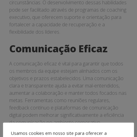
circunstâncias. O desenvolvimento dessas habilidades
pode ser facilitado através de programas de coaching
executivo, que oferecem suporte e orientação para
fortalecer a capacidade de recuperação e a
flexibilidade dos líderes.
Comunicação Eficaz
A comunicação eficaz é vital para garantir que todos
os membros da equipe estejam alinhados com os
objetivos e prazos estabelecidos. Uma comunicação
clara e transparente ajuda a evitar mal-entendidos,
aumentar a colaboração e manter todos focados nas
metas. Ferramentas como reuniões regulares,
feedback contínuo e plataformas de comunicação
digital podem melhorar significativamente a eficiência
da comunicação no ambiente corporativo.
Usamos cookies em nosso site para oferecer a