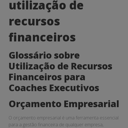
utilização
utilização de
de
recursos
recursos
financeiros
financeiros
Glossário sobre
Utilização de Recursos
Financeiros para
Coaches Executivos
Orçamento Empresarial
O orçamento empresarial é uma ferramenta essencial
para a gestão financeira de qualquer empresa,