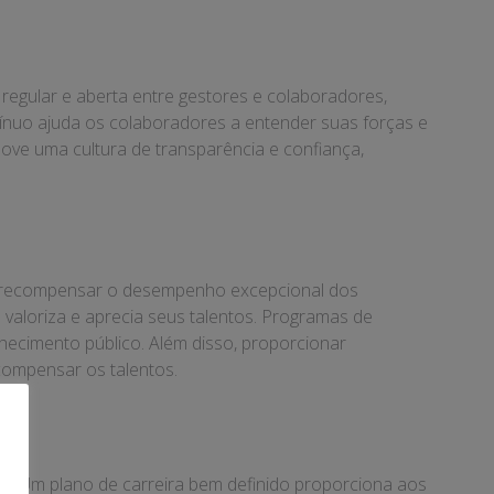
regular e aberta entre gestores e colaboradores,
ínuo ajuda os colaboradores a entender suas forças e
ove uma cultura de transparência e confiança,
e recompensar o desempenho excepcional dos
loriza e aprecia seus talentos. Programas de
ecimento público. Além disso, proporcionar
compensar os talentos.
os. Um plano de carreira bem definido proporciona aos