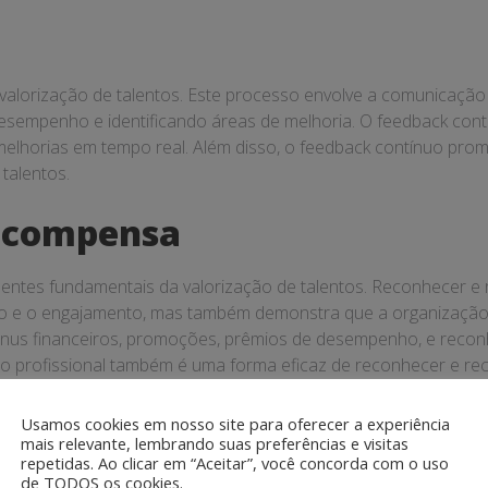
valorização de talentos. Este processo envolve a comunicação 
esempenho e identificando áreas de melhoria. O feedback cont
melhorias em tempo real. Além disso, o feedback contínuo prom
talentos.
ecompensa
ntes fundamentais da valorização de talentos. Reconhecer 
 e o engajamento, mas também demonstra que a organização va
us financeiros, promoções, prêmios de desempenho, e reconh
o profissional também é uma forma eficaz de reconhecer e re
Usamos cookies em nosso site para oferecer a experiência
mais relevante, lembrando suas preferências e visitas
repetidas. Ao clicar em “Aceitar”, você concorda com o uso
 e estruturado é uma parte essencial da valorização de talent
de TODOS os cookies.