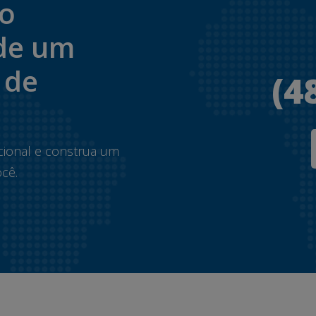
to
de um
 de
(4
.
cional e construa um
cê.