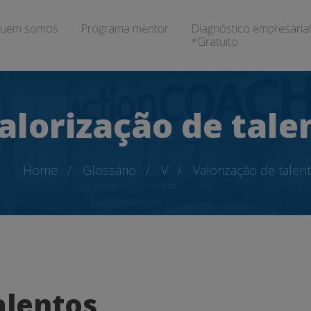
uem somos
Programa mentor
Diagnóstico empresarial
*Gratuito
alorização de tale
Home
Glossário
V
Valorização de talen
alentos