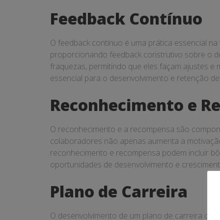
Feedback Contínuo
O feedback contínuo é uma prática essencial na 
proporcionando feedback construtivo sobre o d
fraquezas, permitindo que eles façam ajustes e 
essencial para o desenvolvimento e retenção de 
Reconhecimento e R
O reconhecimento e a recompensa são compone
colaboradores não apenas aumenta a motivação
reconhecimento e recompensa podem incluir bôn
oportunidades de desenvolvimento e cresciment
Plano de Carreira
O desenvolvimento de um plano de carreira claro