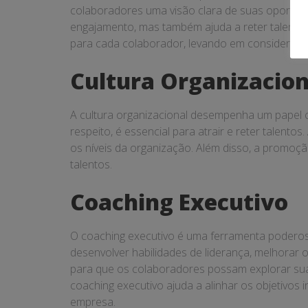
colaboradores uma visão clara de suas oportun
engajamento, mas também ajuda a reter talentos
para cada colaborador, levando em consideração
Cultura Organizacion
A cultura organizacional desempenha um papel cr
respeito, é essencial para atrair e reter talent
os níveis da organização. Além disso, a promoç
talentos.
Coaching Executivo
O coaching executivo é uma ferramenta poderosa
desenvolver habilidades de liderança, melhorar 
para que os colaboradores possam explorar suas 
coaching executivo ajuda a alinhar os objetivos
empresa.