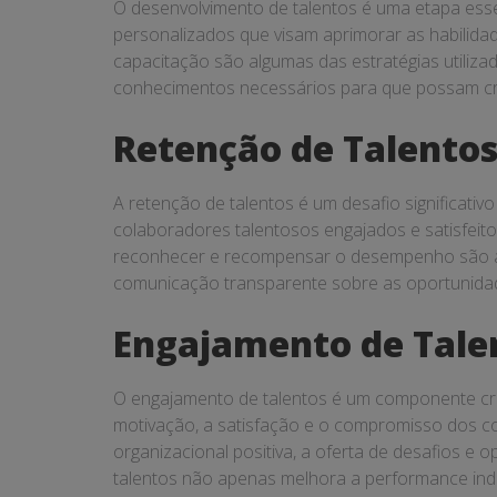
O desenvolvimento de talentos é uma etapa esse
personalizados que visam aprimorar as habilid
capacitação são algumas das estratégias utiliza
conhecimentos necessários para que possam cre
Retenção de Talento
A retenção de talentos é um desafio significativ
colaboradores talentosos engajados e satisfeit
reconhecer e recompensar o desempenho são algum
comunicação transparente sobre as oportunida
Engajamento de Tale
O engajamento de talentos é um componente crít
motivação, a satisfação e o compromisso dos c
organizacional positiva, a oferta de desafios
talentos não apenas melhora a performance indi