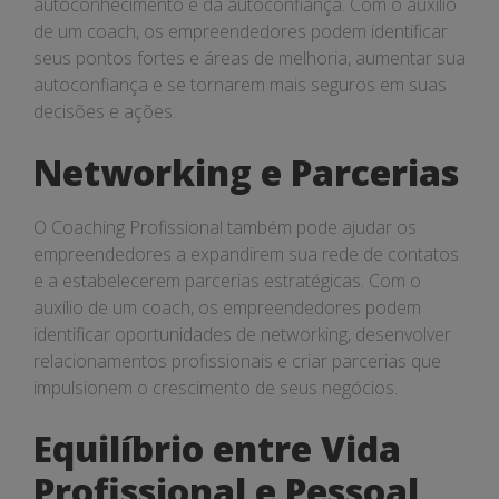
autoconhecimento e da autoconfiança. Com o auxílio
de um coach, os empreendedores podem identificar
seus pontos fortes e áreas de melhoria, aumentar sua
autoconfiança e se tornarem mais seguros em suas
decisões e ações.
Networking e Parcerias
O Coaching Profissional também pode ajudar os
empreendedores a expandirem sua rede de contatos
e a estabelecerem parcerias estratégicas. Com o
auxílio de um coach, os empreendedores podem
identificar oportunidades de networking, desenvolver
relacionamentos profissionais e criar parcerias que
impulsionem o crescimento de seus negócios.
Equilíbrio entre Vida
Profissional e Pessoal