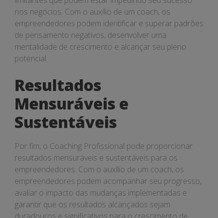
limitantes que podem estar impedindo seu sucesso
nos negócios. Com o auxílio de um coach, os
empreendedores podem identificar e superar padrões
de pensamento negativos, desenvolver uma
mentalidade de crescimento e alcançar seu pleno
potencial.
Resultados
Mensuráveis e
Sustentáveis
Por fim, o Coaching Profissional pode proporcionar
resultados mensuráveis e sustentáveis para os
empreendedores. Com o auxílio de um coach, os
empreendedores podem acompanhar seu progresso,
avaliar o impacto das mudanças implementadas e
garantir que os resultados alcançados sejam
duradouros e significativos para o crescimento de