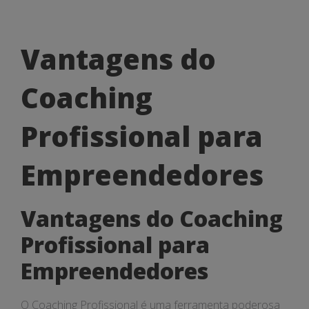
Vantagens
Vantagens do
do
Coaching
Coaching
Profissional
Profissional para
para
Empreendedores
Empreendedores
Vantagens do Coaching
Profissional para
Empreendedores
O Coaching Profissional é uma ferramenta poderosa