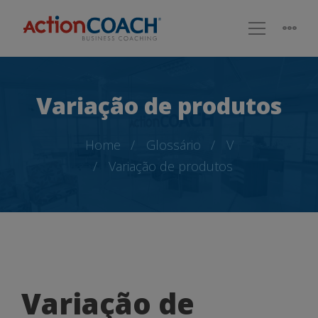
Variação de produtos
Home
Glossário
V
Variação de produtos
Variação
Variação de