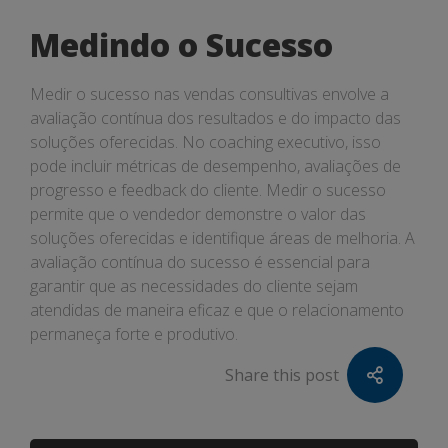
Medindo o Sucesso
Medir o sucesso nas vendas consultivas envolve a
avaliação contínua dos resultados e do impacto das
soluções oferecidas. No coaching executivo, isso
pode incluir métricas de desempenho, avaliações de
progresso e feedback do cliente. Medir o sucesso
permite que o vendedor demonstre o valor das
soluções oferecidas e identifique áreas de melhoria. A
avaliação contínua do sucesso é essencial para
garantir que as necessidades do cliente sejam
atendidas de maneira eficaz e que o relacionamento
permaneça forte e produtivo.
Share this post