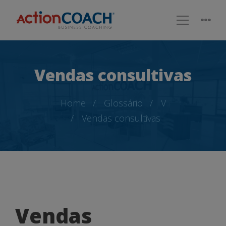
Vendas consultivas
Home
Glossário
V
Vendas consultivas
Vendas
Vendas