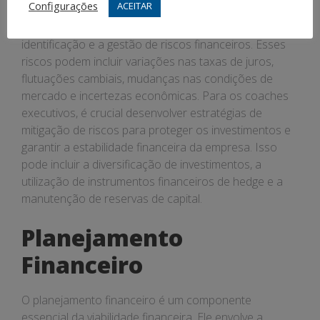
Configurações
ACEITAR
A avaliação da viabilidade financeira também envolve a
identificação e a gestão de riscos financeiros. Esses
riscos podem incluir variações nas taxas de juros,
flutuações cambiais, mudanças nas condições de
mercado e incertezas econômicas. Para os coaches
executivos, é crucial desenvolver estratégias de
mitigação de riscos para proteger os investimentos e
garantir a estabilidade financeira da empresa. Isso
pode incluir a diversificação de investimentos, a
utilização de instrumentos financeiros de hedge e a
manutenção de reservas de capital.
Planejamento
Financeiro
O planejamento financeiro é um componente
essencial da viabilidade financeira. Ele envolve a