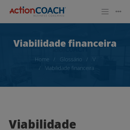
Viabilidade financeira
Home
Glossário
V
Viabilidade financeira
Viabilidade
Viabilidade