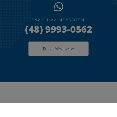
ENVIE UMA MENSAGEM!
(48) 9993-0562
Enviar WhatsApp