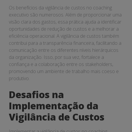
Os benefícios da vigilância de custos no coaching
executivo são numerosos. Além de proporcionar uma
visão clara dos gastos, essa prática ajuda a identificar
oportunidades de redução de custos e a melhorar a
eficiência operacional. A vigilância de custos também
contribui para a transparência financeira, facilitando a
comunicação entre os diferentes níveis hierárquicos
da organização. Isso, por sua vez, fortalece a
confiança e a colaboração entre os stakeholders,
promovendo um ambiente de trabalho mais coeso e
produtivo.
Desafios na
Implementação da
Vigilância de Custos
Implementar a vigilância de custos no coaching