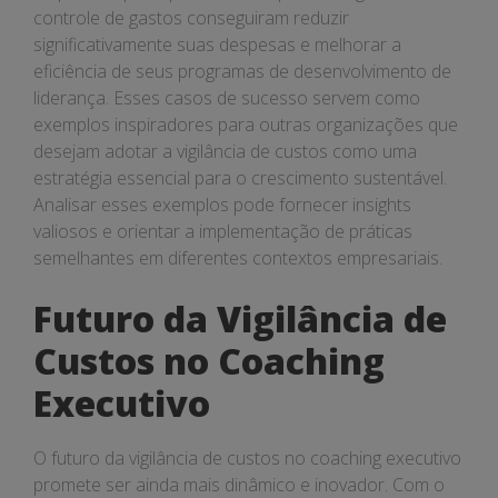
controle de gastos conseguiram reduzir
significativamente suas despesas e melhorar a
eficiência de seus programas de desenvolvimento de
liderança. Esses casos de sucesso servem como
exemplos inspiradores para outras organizações que
desejam adotar a vigilância de custos como uma
estratégia essencial para o crescimento sustentável.
Analisar esses exemplos pode fornecer insights
valiosos e orientar a implementação de práticas
semelhantes em diferentes contextos empresariais.
Futuro da Vigilância de
Custos no Coaching
Executivo
O futuro da vigilância de custos no coaching executivo
promete ser ainda mais dinâmico e inovador. Com o