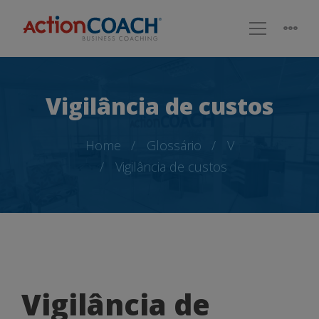
Vigilância de custos
Home
Glossário
V
Vigilância de custos
Vigilância
Vigilância de