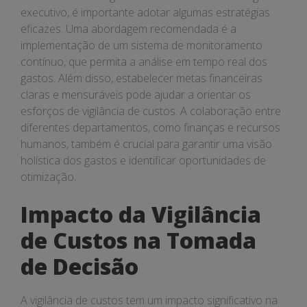
executivo, é importante adotar algumas estratégias
eficazes. Uma abordagem recomendada é a
implementação de um sistema de monitoramento
contínuo, que permita a análise em tempo real dos
gastos. Além disso, estabelecer metas financeiras
claras e mensuráveis pode ajudar a orientar os
esforços de vigilância de custos. A colaboração entre
diferentes departamentos, como finanças e recursos
humanos, também é crucial para garantir uma visão
holística dos gastos e identificar oportunidades de
otimização.
Impacto da Vigilância
de Custos na Tomada
de Decisão
A vigilância de custos tem um impacto significativo na