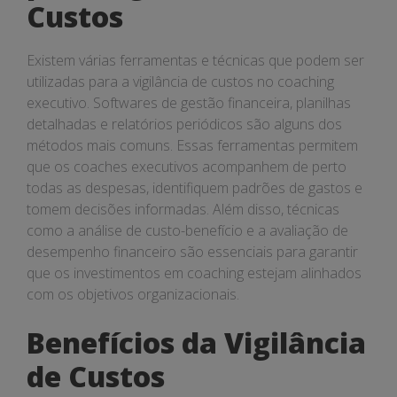
Custos
Existem várias ferramentas e técnicas que podem ser
utilizadas para a vigilância de custos no coaching
executivo. Softwares de gestão financeira, planilhas
detalhadas e relatórios periódicos são alguns dos
métodos mais comuns. Essas ferramentas permitem
que os coaches executivos acompanhem de perto
todas as despesas, identifiquem padrões de gastos e
tomem decisões informadas. Além disso, técnicas
como a análise de custo-benefício e a avaliação de
desempenho financeiro são essenciais para garantir
que os investimentos em coaching estejam alinhados
com os objetivos organizacionais.
Benefícios da Vigilância
de Custos