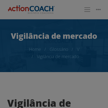
Vigilância de mercado
Home
Glossário
V
Vigilância de mercado
Vigilância
Vigilância de