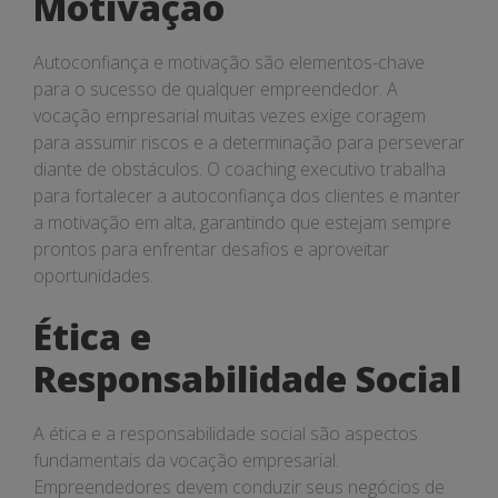
Motivação
Autoconfiança e motivação são elementos-chave
para o sucesso de qualquer empreendedor. A
vocação empresarial muitas vezes exige coragem
para assumir riscos e a determinação para perseverar
diante de obstáculos. O coaching executivo trabalha
para fortalecer a autoconfiança dos clientes e manter
a motivação em alta, garantindo que estejam sempre
prontos para enfrentar desafios e aproveitar
oportunidades.
Ética e
Responsabilidade Social
A ética e a responsabilidade social são aspectos
fundamentais da vocação empresarial.
Empreendedores devem conduzir seus negócios de