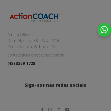
Atrium Office
R. Jair Hamms, 38 – Sala 211B
Pedra Branca, Palhoça – SC
contato@actioncoachsc.com.br
(48) 3259-1728
Siga-nos nas redes sociais