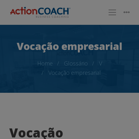
Vocação empresarial
Home
Glossário
V
Vocação empresarial
Vocação
Vocação