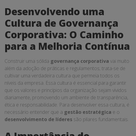
Desenvolvendo uma
Cultura de Governança
Corporativa: O Caminho
para a Melhoria Contínua
Construir uma sólida
governança corporativa
vai muito
além da adoção de práticas e regulamentos; trata-se de
cultivar uma verdadeira cultura que permeia todos os
níveis da empresa. Essa cultura é essencial para garantir
que os valores e princípios da organização sejam vividos
diariamente, promovendo um ambiente de transparência,
ética e responsabilidade. Para desenvolver essa cultura, é
necessário entender que a
gestão estratégica
e o
desenvolvimento de líderes
são pilares fundamentais.
A Importância do