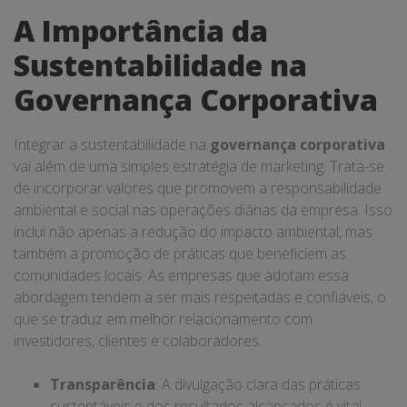
A Importância da
Sustentabilidade na
Governança Corporativa
Integrar a sustentabilidade na
governança corporativa
vai além de uma simples estratégia de marketing. Trata-se
de incorporar valores que promovem a responsabilidade
ambiental e social nas operações diárias da empresa. Isso
inclui não apenas a redução do impacto ambiental, mas
também a promoção de práticas que beneficiem as
comunidades locais. As empresas que adotam essa
abordagem tendem a ser mais respeitadas e confiáveis, o
que se traduz em melhor relacionamento com
investidores, clientes e colaboradores.
Transparência
: A divulgação clara das práticas
sustentáveis e dos resultados alcançados é vital