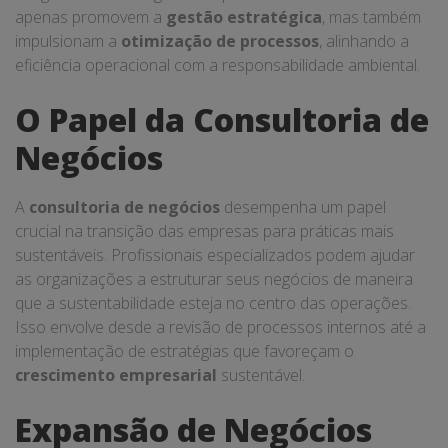
apenas promovem a
gestão estratégica
, mas também
impulsionam a
otimização de processos
, alinhando a
eficiência operacional com a responsabilidade ambiental.
O Papel da Consultoria de
Negócios
A
consultoria de negócios
desempenha um papel
crucial na transição das empresas para práticas mais
sustentáveis. Profissionais especializados podem ajudar
as organizações a estruturar seus negócios de maneira
que a sustentabilidade esteja no centro das operações.
Isso envolve desde a revisão de processos internos até a
implementação de estratégias que favoreçam o
crescimento empresarial
sustentável.
Expansão de Negócios