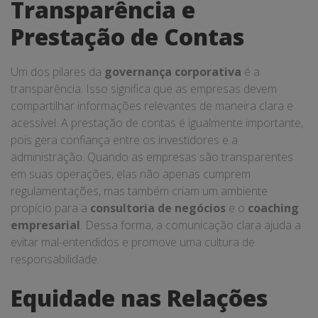
Transparência e
Prestação de Contas
Um dos pilares da
governança corporativa
é a
transparência. Isso significa que as empresas devem
compartilhar informações relevantes de maneira clara e
acessível. A prestação de contas é igualmente importante,
pois gera confiança entre os investidores e a
administração. Quando as empresas são transparentes
em suas operações, elas não apenas cumprem
regulamentações, mas também criam um ambiente
propício para a
consultoria de negócios
e o
coaching
empresarial
. Dessa forma, a comunicação clara ajuda a
evitar mal-entendidos e promove uma cultura de
responsabilidade.
Equidade nas Relações