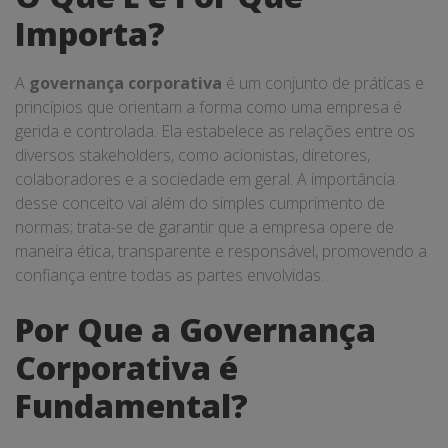
Importa?
A
governança corporativa
é um conjunto de práticas e
princípios que orientam a forma como uma empresa é
gerida e controlada. Ela estabelece as relações entre os
diversos stakeholders, como acionistas, diretores,
colaboradores e a sociedade em geral. A importância
desse conceito vai além do simples cumprimento de
normas; trata-se de garantir que a empresa opere de
maneira ética, transparente e responsável, promovendo a
confiança entre todas as partes envolvidas.
Por Que a Governança
Corporativa é
Fundamental?