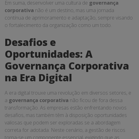
Em suma, desenvolver uma cultura de
governança
corporativa
não é um destino, mas uma jornada
contínua de aprimoramento e adaptação, sempre visando
o fortalecimento da organização como um todo.
Desafios e
Oportunidades: A
Governança Corporativa
na Era Digital
A era digital trouxe uma revolução em diversos setores, e
a
governança corporativa
não ficou de fora dessa
transformação. As empresas estão enfrentando novos
desafios, mas também têm à disposição oportunidades
valiosas que podem ser exploradas se a abordagem
correta for adotada. Neste cenário, a gestão de riscos
torna-se um componente essencial, exigindo que as