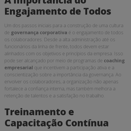
Engajamento de Todos
Um dos passos iniciais para a construção de uma cultura
de
governança corporativa
é o engajamento de todos
os colaboradores. Desde a alta administração até os
funcionários da linha de frente, todos devem estar
alinhados com os objetivos e princípios da empresa. Isso
pode ser alcançado por meio de programas de
coaching
empresarial
que incentivem a participação ativa e a
conscientização sobre a importância da governança. Ao
envolver os colaboradores, a organização não apenas
fortalece a confiança interna, mas também melhora a
retenção de talentos e a satisfação no trabalho.
Treinamento e
Capacitação Contínua