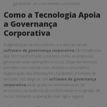
garantindo um crescimento sustentável.
Como a Tecnologia Apoia
a Governança
Corporativa
A digitalização de documentos e a adoção de um
software de governança corporativa
são tendências
que têm transformado a maneira como as empresas
gerenciam suas operações e riscos. Estas ferramentas
permitem um controle mais eficiente e uma melhor
organização das informações, facilitando a tomada de
decisões estratégicas. Um
software de governança
corporativa
pode ajudar na automatização de
processos, na auditoria de conformidade e na gestão de
riscos, tornando a operação mais ágil e segura.