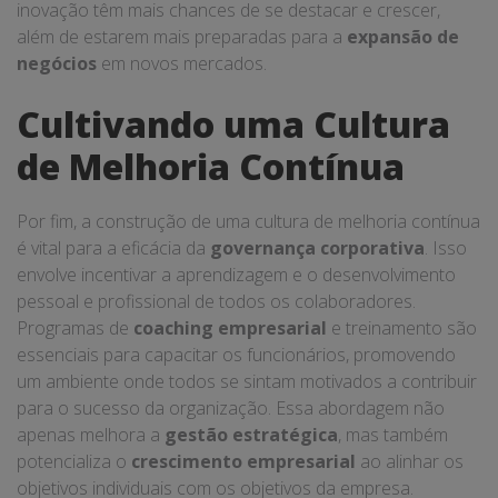
inovação têm mais chances de se destacar e crescer,
além de estarem mais preparadas para a
expansão de
negócios
em novos mercados.
Cultivando uma Cultura
de Melhoria Contínua
Por fim, a construção de uma cultura de melhoria contínua
é vital para a eficácia da
governança corporativa
. Isso
envolve incentivar a aprendizagem e o desenvolvimento
pessoal e profissional de todos os colaboradores.
Programas de
coaching empresarial
e treinamento são
essenciais para capacitar os funcionários, promovendo
um ambiente onde todos se sintam motivados a contribuir
para o sucesso da organização. Essa abordagem não
apenas melhora a
gestão estratégica
, mas também
potencializa o
crescimento empresarial
ao alinhar os
objetivos individuais com os objetivos da empresa.