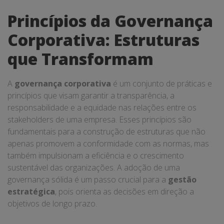
Princípios da Governança
Corporativa: Estruturas
que Transformam
A
governança corporativa
é um conjunto de práticas e
princípios que visam garantir a transparência, a
responsabilidade e a equidade nas relações entre os
stakeholders de uma empresa. Esses princípios são
fundamentais para a construção de estruturas que não
apenas promovem a conformidade com as normas, mas
também impulsionam a eficiência e o crescimento
sustentável das organizações. A adoção de uma
governança sólida é um passo crucial para a
gestão
estratégica
, pois orienta as decisões em direção a
objetivos de longo prazo.