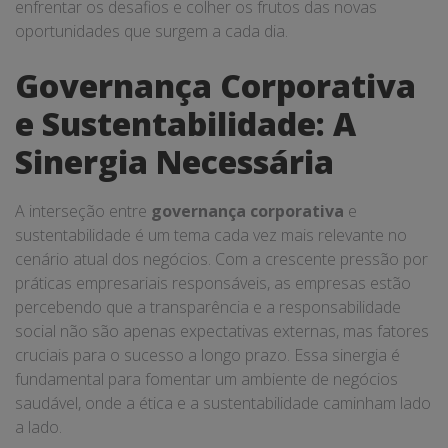
enfrentar os desafios e colher os frutos das novas
oportunidades que surgem a cada dia.
Governança Corporativa
e Sustentabilidade: A
Sinergia Necessária
A interseção entre
governança corporativa
e
sustentabilidade é um tema cada vez mais relevante no
cenário atual dos negócios. Com a crescente pressão por
práticas empresariais responsáveis, as empresas estão
percebendo que a transparência e a responsabilidade
social não são apenas expectativas externas, mas fatores
cruciais para o sucesso a longo prazo. Essa sinergia é
fundamental para fomentar um ambiente de negócios
saudável, onde a ética e a sustentabilidade caminham lado
a lado.