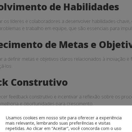
olvimento de Habilidades
r os líderes e colaboradores a desenvolver habilidades-chav
 problemas e trabalho em equipe, que são essenciais para impul
lecimento de Metas e Objeti
 a definir metas e objetivos claros relacionados à inovação e 
á-los.
ck Construtivo
cer feedback construtivo e incentivar a reflexão sobre os pro
e melhoria e oportunidades para crescimento.
nça Inspiradora
Usamos cookies em nosso site para oferecer a experiência
mais relevante, lembrando suas preferências e visitas
repetidas. Ao clicar em “Aceitar”, você concorda com o uso