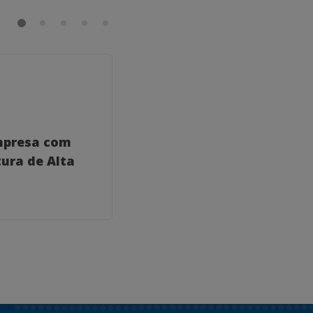
GERAL
mpresa com
Como um Coach para
ura de Alta
Consultores Empresaria
Transformar Seu Negóc