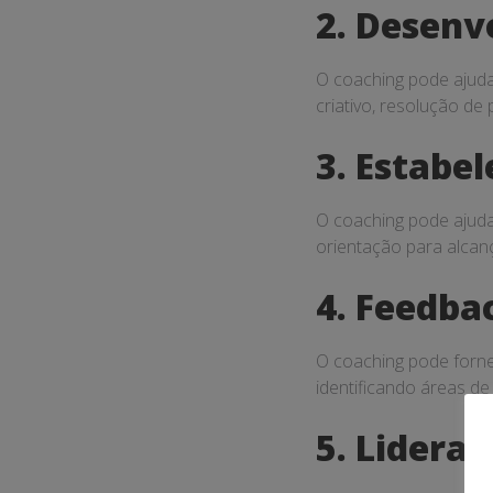
2. Desenv
O coaching pode ajuda
criativo, resolução de
3. Estabe
O coaching pode ajudar
orientação para alcanç
4. Feedba
O coaching pode forne
identificando áreas d
5. Lidera