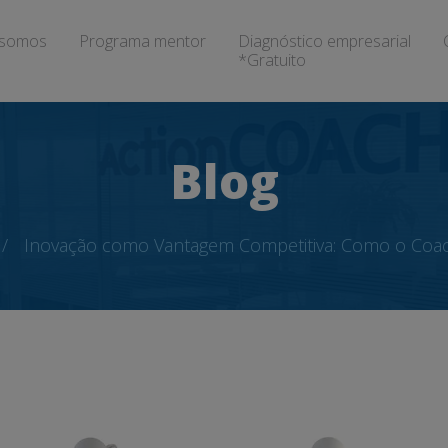
somos
Programa mentor
Diagnóstico empresarial
*Gratuito
Blog
Inovação como Vantagem Competitiva: Como o Coac