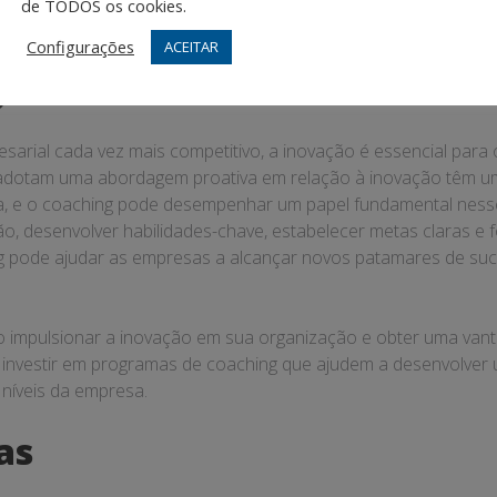
de TODOS os cookies.
m inspirar e motivar suas equipes a abraçar a inovação, forn
crescimento e na busca contínua pela excelência.
Configurações
ACEITAR
o
arial cada vez mais competitivo, a inovação é essencial para
adotam uma abordagem proativa em relação à inovação têm 
tiva, e o coaching pode desempenhar um papel fundamental ness
ão, desenvolver habilidades-chave, estabelecer metas claras e 
ng pode ajudar as empresas a alcançar novos patamares de su
 impulsionar a inovação em sua organização e obter uma van
e investir em programas de coaching que ajudem a desenvolver
níveis da empresa.
as