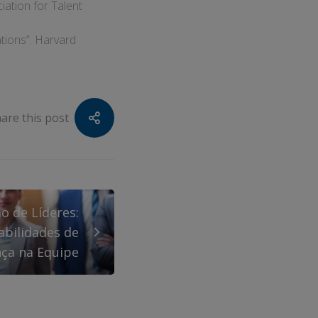
iation for Talent
ations”. Harvard
are this post
o de Líderes:
bilidades de
nça na Equipe