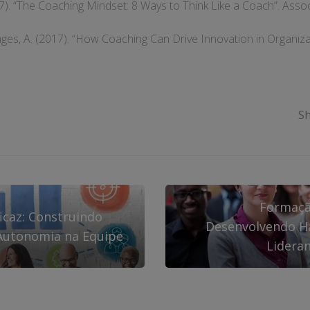
7). “The Coaching Mindset: 8 Ways to Think Like a Coach”. Assoc
ages, A. (2017). “How Coaching Can Drive Innovation in Organiz
.
Sh
Formaçã
icaz: Construindo
Desenvolvendo Ha
 Autonomia na Equipe
Lidera