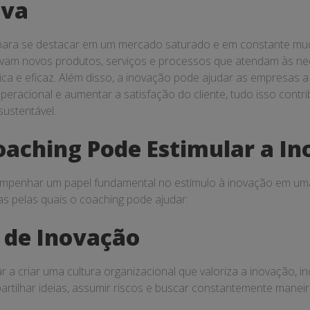
iva
 para se destacar em um mercado saturado e em constante mud
vam novos produtos, serviços e processos que atendam às ne
ica e eficaz. Além disso, a inovação pode ajudar as empresas a 
operacional e aumentar a satisfação do cliente, tudo isso cont
sustentável.
aching Pode Estimular a I
mpenhar um papel fundamental no estímulo à inovação em uma
s pelas quais o coaching pode ajudar:
a de Inovação
 a criar uma cultura organizacional que valoriza a inovação, i
rtilhar ideias, assumir riscos e buscar constantemente maneir