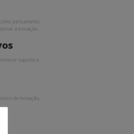
e, como pensamento
sionar a inovação.
vos
fornecer suporte e
cessos de inovação,