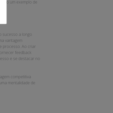
ecendo um exemplo de
 o sucesso a longo
uma vantagem
e processo. Ao criar
fornecer feedback
cesso e se destacar no
tagem competitiva
 uma mentalidade de