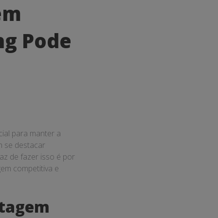
em
ng Pode
ial para manter a
m se destacar
z de fazer isso é por
em competitiva e
ntagem