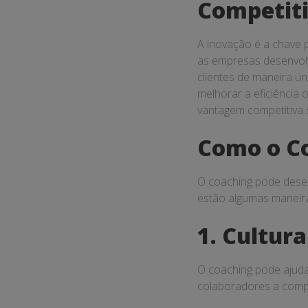
Competit
A inovação é a chave
as empresas desenvol
clientes de maneira ún
melhorar a eficiência 
vantagem competitiva 
Como o Co
O coaching pode dese
estão algumas maneira
1. Cultur
O coaching pode ajudar
colaboradores a compa