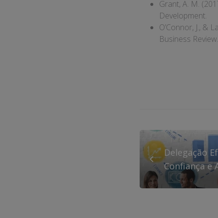
Grant, A. M. (201
Development.
O’Connor, J., & L
Business Review
Delegação Ef
Confiança e