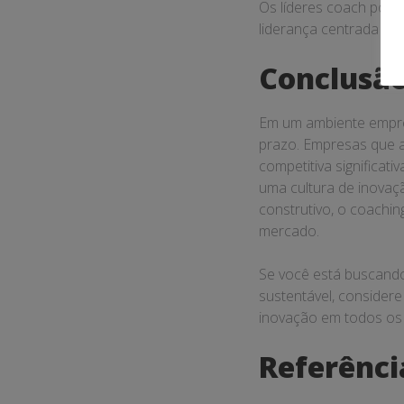
Os líderes coach pode
liderança centrada no 
Conclusã
Em um ambiente empres
prazo. Empresas que 
competitiva significa
uma cultura de inovaç
construtivo, o coachi
mercado.
Se você está buscando
sustentável, consider
inovação em todos os 
Referênci