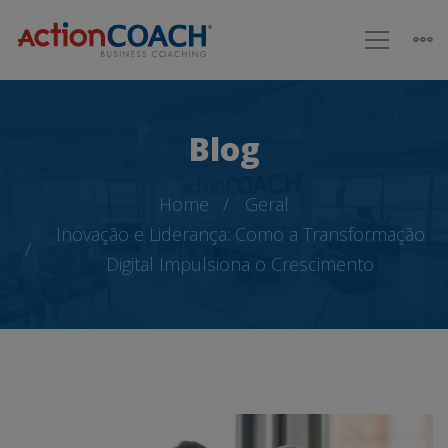
Blog
Home
Geral
Inovação e Liderança: Como a Transformação
Digital Impulsiona o Crescimento