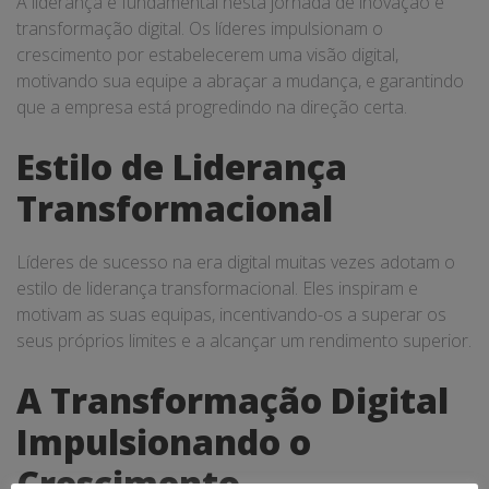
A liderança é fundamental nesta jornada de inovação e
transformação digital. Os líderes impulsionam o
crescimento por estabelecerem uma visão digital,
motivando sua equipe a abraçar a mudança, e garantindo
que a empresa está progredindo na direção certa.
Estilo de Liderança
Transformacional
Líderes de sucesso na era digital muitas vezes adotam o
estilo de liderança transformacional. Eles inspiram e
motivam as suas equipas, incentivando-os a superar os
seus próprios limites e a alcançar um rendimento superior.
A Transformação Digital
Impulsionando o
Crescimento