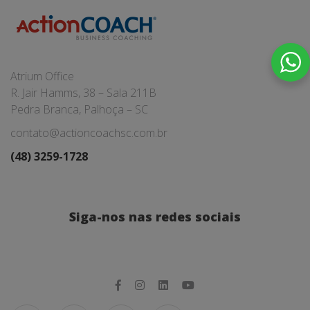
Atrium Office
R. Jair Hamms, 38 – Sala 211B
Pedra Branca, Palhoça – SC
contato@actioncoachsc.com.br
(48) 3259-1728
Siga-nos nas redes sociais