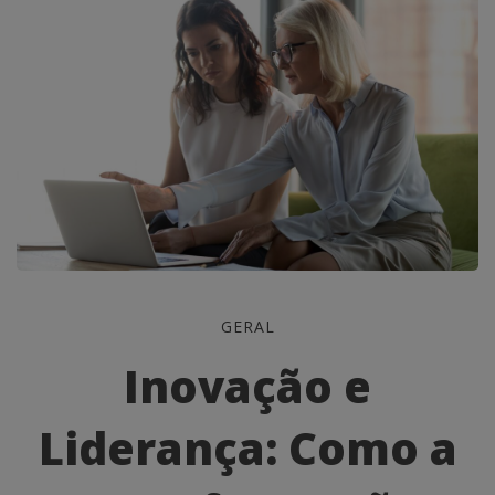
Inovação
GERAL
e
Inovação e
Liderança:
Liderança: Como a
Como