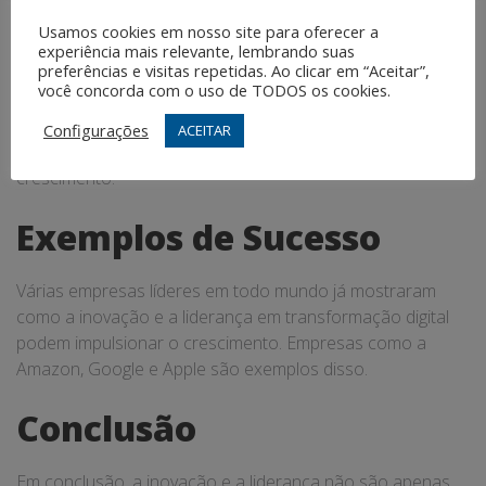
Usamos cookies em nosso site para oferecer a
A transformação digital, quando impulsionada pela
experiência mais relevante, lembrando suas
preferências e visitas repetidas. Ao clicar em “Aceitar”,
inovação e liderança, pode levar a aumentos significativos
você concorda com o uso de TODOS os cookies.
no crescimento empresarial. Empresas que adotam
estratégias digitais estão se mostrando mais competitivas
Configurações
ACEITAR
no mercado e experimentando aumentos em seu
crescimento.
Exemplos de Sucesso
Várias empresas líderes em todo mundo já mostraram
como a inovação e a liderança em transformação digital
podem impulsionar o crescimento. Empresas como a
Amazon, Google e Apple são exemplos disso.
Conclusão
Em conclusão, a inovação e a liderança não são apenas