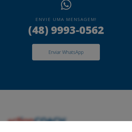
ENVIE UMA MENSAGEM!
(48) 9993-0562
Enviar WhatsApp