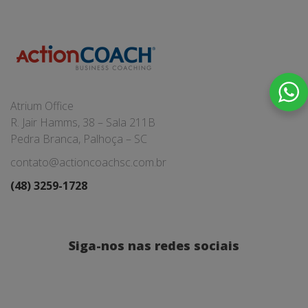
Atrium Office
R. Jair Hamms, 38 – Sala 211B
Pedra Branca, Palhoça – SC
contato@actioncoachsc.com.br
(48) 3259-1728
Siga-nos nas redes sociais