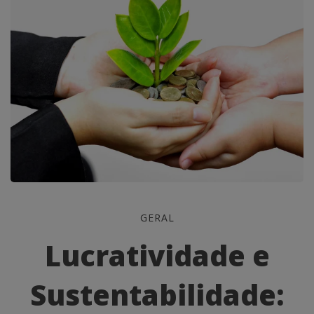
Lucratividade
GERAL
e
Lucratividade e
Sustentabilidade:
Sustentabilidade:
Caminhando