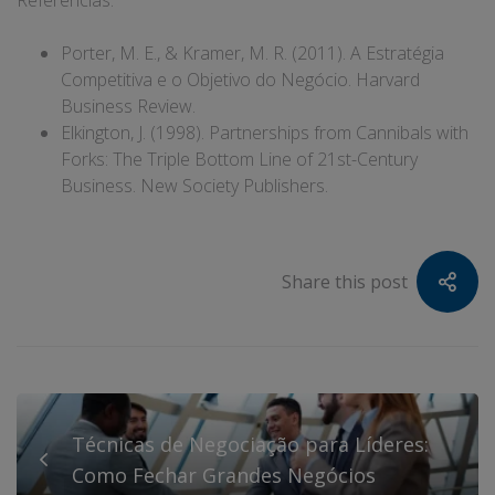
Porter, M. E., & Kramer, M. R. (2011). A Estratégia
Competitiva e o Objetivo do Negócio. Harvard
Business Review.
Elkington, J. (1998). Partnerships from Cannibals with
Forks: The Triple Bottom Line of 21st-Century
Business. New Society Publishers.
Share this post
Técnicas de Negociação para Líderes:
Como Fechar Grandes Negócios