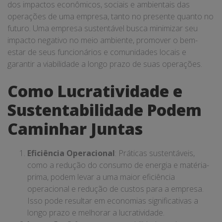
dos impactos econômicos, sociais e ambientais das
operações de uma empresa, tanto no presente quanto no
futuro. Uma empresa sustentável busca minimizar seu
impacto negativo no meio ambiente, promover o bem-
estar de seus funcionários e comunidades locais e
garantir a viabilidade a longo prazo de suas operações.
Como Lucratividade e
Sustentabilidade Podem
Caminhar Juntas
Eficiência Operacional
: Práticas sustentáveis,
como a redução do consumo de energia e matéria-
prima, podem levar a uma maior eficiência
operacional e redução de custos para a empresa.
Isso pode resultar em economias significativas a
longo prazo e melhorar a lucratividade.