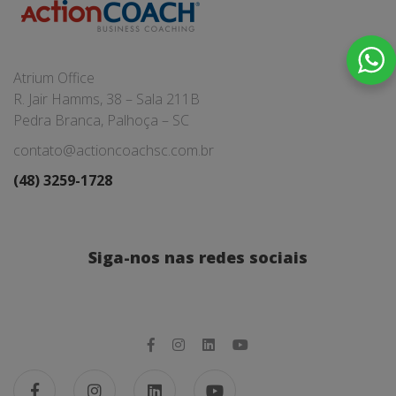
Atrium Office
R. Jair Hamms, 38 – Sala 211B
Pedra Branca, Palhoça – SC
contato@actioncoachsc.com.br
(48) 3259-1728
Siga-nos nas redes sociais