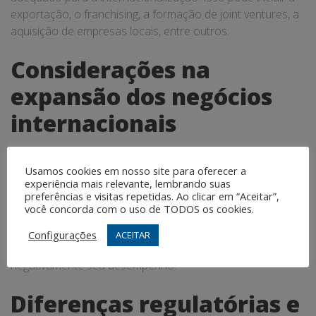
exportação, o franchising, a formação de joint ventures, a
aquisição de empresas locais, entre outros.
Considerações na
expansão dos negócios
internacionais
Desafios culturais
Usamos cookies em nosso site para oferecer a
experiência mais relevante, lembrando suas
preferências e visitas repetidas. Ao clicar em “Aceitar”,
Ao entrar em um novo país, é crucial respeitar e entender
você concorda com o uso de TODOS os cookies.
a cultura e o comportamento local. A falta de
compreensão cultural pode levar a mal-entendidos, que
Configurações
ACEITAR
podem prejudicar a imagem da empresa e impactar
negativamente seu desempenho.
Diferenças regulatórias e