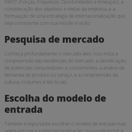
SWOT (Forças, Fraquezas, Oportunidades e Ameaças), a
consideração dos objetivos e metas da empresa, e a
formulação de uma estratégia de internacionalização que
seja consistente com sua missão e visão.
Pesquisa de mercado
Conheça profundamente o mercado-alvo. Isso inclui a
compreensão das tendências do mercado, a identificação
de potenciais consumidores e concorrentes, a análise da
demanda do produto ou serviço, e a compreensão da
cultura, costumes e leis locais.
Escolha do modelo de
entrada
Também é importante escolher o modelo de entrada mais
adequado para a internacionalização. Isso pode incluir a