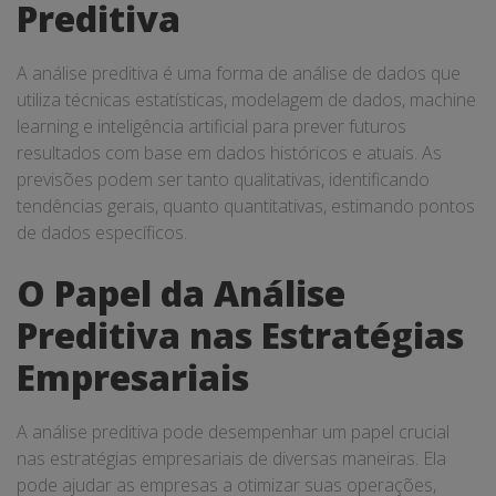
Preditiva
A análise preditiva é uma forma de análise de dados que
utiliza técnicas estatísticas, modelagem de dados, machine
learning e inteligência artificial para prever futuros
resultados com base em dados históricos e atuais. As
previsões podem ser tanto qualitativas, identificando
tendências gerais, quanto quantitativas, estimando pontos
de dados específicos.
O Papel da Análise
Preditiva nas Estratégias
Empresariais
A análise preditiva pode desempenhar um papel crucial
nas estratégias empresariais de diversas maneiras. Ela
pode ajudar as empresas a otimizar suas operações,