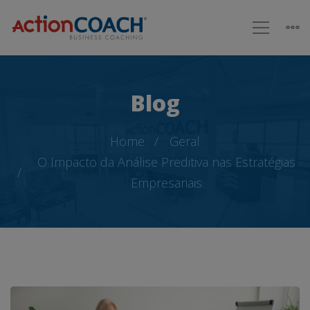
Blog
Home
Geral
O Impacto da Análise Preditiva nas Estratégias
Empresariais