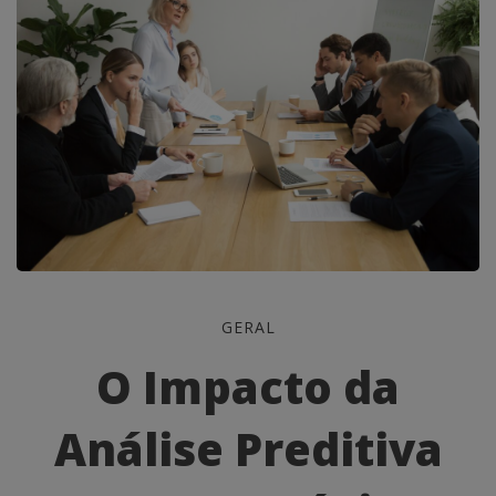
O
GERAL
Impacto
O Impacto da
da
Análise Preditiva
Análise