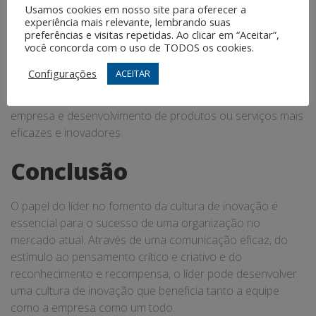
empresarial
Usamos cookies em nosso site para oferecer a
experiência mais relevante, lembrando suas
preferências e visitas repetidas. Ao clicar em “Aceitar”,
você concorda com o uso de TODOS os cookies.
Um líder com visão inovadora pode transformar o
ambiente empresarial, tornando-o mais aberto a novas
Configurações
ACEITAR
ideias e soluções. Isso pode resultar em melhor
desempenho do time, aumento da competitividade da
empresa e desenvolvimento de produtos ou serviços mais
eficazes e inovadores.
Conclusão
O papel do líder no fomento da cultura de inovação é
essencial para o sucesso de uma organização no
mercado atual. Através de uma comunicação eficaz, do
estímulo ao pensamento crítico e criativo e do
reconhecimento e recompensa, o líder pode desenvolver
uma cultura de inovação que beneficia tanto a equipe
como a empresa como um todo.