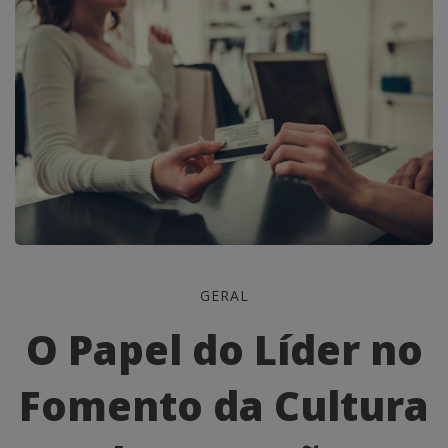
O
GERAL
Papel
O Papel do Líder no
do
Fomento da Cultura
Líder