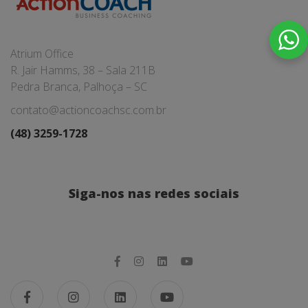
Atrium Office
R. Jair Hamms, 38 – Sala 211B
Pedra Branca, Palhoça – SC
contato@actioncoachsc.com.br
(48) 3259-1728
Siga-nos nas redes sociais