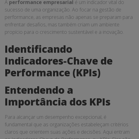
A
performance empresarial
é um indicador vital do
sucesso de uma organização. Ao focar na gestão de
performance, as empresas não apenas se preparam para
enfrentar desafios, mas também criam um ambiente
propício para o crescimento sustentável e a inovação.
Identificando
Indicadores-Chave de
Performance (KPIs)
Entendendo a
Importância dos KPIs
Para alcançar um desempenho excepcional, é
fundamental que as organizações estabeleçam critérios
claros que orientem suas ações e decisões. Aqui entram