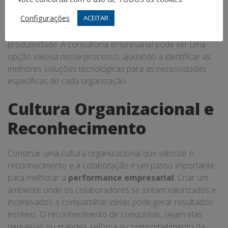
diferencial significativo. Ferramentas de gestão e
Configurações
ACEITAR
automação de processos permitem que a equipe se
concentre em tarefas mais estratégicas, aumentando a
produtividade. A consultoria empresarial pode ser uma
opção valiosa nesse processo, ajudando a identificar as
melhores soluções tecnológicas para as necessidades
específicas de cada organização.
Cultura Organizacional e
Reconhecimento
Construir uma cultura organizacional que valorize o
reconhecimento e a colaboração é um passo importante
para melhorar a
performance empresarial
. Criar um
ambiente onde os colaboradores se sintam valorizados e
incentivados a compartilhar ideias pode gerar resultados
incríveis. O reconhecimento de conquistas, sejam elas
pequenas ou grandes, reforça o comprometimento da