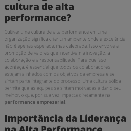
cultura de alta
performance?
Cultivar uma cultura de alta performance em uma
organização significa criar um ambiente onde a excelência
não é apenas esperada, mas celebrada. Isso envolve a
promoção de valores que incentivam a inovação, a
colaboração e a responsabilidade. Para que isso
aconteça, é essencial que todos os colaboradores
estejam alinhados com os objetivos da empresa e se
sintam parte integrante do processo. Uma cultura sólida
permite que as equipes se sintam motivadas a dar o seu
melhor, o que, por sua vez, impacta diretamente na
performance empresarial
.
Importância da Liderança
na Alta Performance