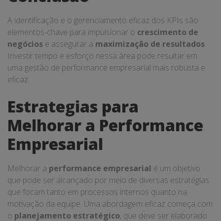
A identificação e o gerenciamento eficaz dos KPIs são
elementos-chave para impulsionar o
crescimento de
negócios
e assegurar a
maximização de resultados
.
Investir tempo e esforço nessa área pode resultar em
uma gestão de performance empresarial mais robusta e
eficaz.
Estrategias para
Melhorar a Performance
Empresarial
Melhorar a
performance empresarial
é um objetivo
que pode ser alcançado por meio de diversas estratégias
que focam tanto em processos internos quanto na
motivação da equipe. Uma abordagem eficaz começa com
o
planejamento estratégico
, que deve ser elaborado