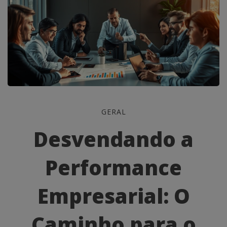
Desvendando
GERAL
a
Desvendando a
Performance
Performance
Empresarial:
O
Empresarial: O
Caminho
Caminho para o