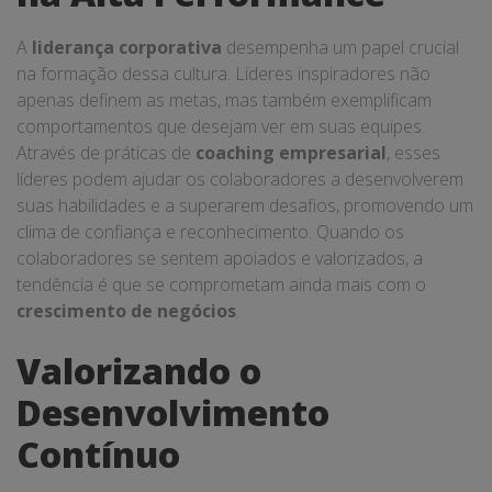
A
liderança corporativa
desempenha um papel crucial
na formação dessa cultura. Líderes inspiradores não
apenas definem as metas, mas também exemplificam
comportamentos que desejam ver em suas equipes.
Através de práticas de
coaching empresarial
, esses
líderes podem ajudar os colaboradores a desenvolverem
suas habilidades e a superarem desafios, promovendo um
clima de confiança e reconhecimento. Quando os
colaboradores se sentem apoiados e valorizados, a
tendência é que se comprometam ainda mais com o
crescimento de negócios
.
Valorizando o
Desenvolvimento
Contínuo