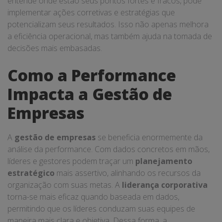
entende onde estão seus pontos fortes e fracos, pode
implementar ações corretivas e estratégias que
potencializam seus resultados. Isso não apenas melhora
a eficiência operacional, mas também ajuda na tomada de
decisões mais embasadas.
Como a Performance
Impacta a Gestão de
Empresas
A
gestão de empresas
se beneficia enormemente da
análise da performance. Com dados concretos em mãos,
líderes e gestores podem traçar um
planejamento
estratégico
mais assertivo, alinhando os recursos da
organização com suas metas. A
liderança corporativa
torna-se mais eficaz quando baseada em dados,
permitindo que os líderes conduzam suas equipes de
maneira mais clara e objetiva. Dessa forma, a