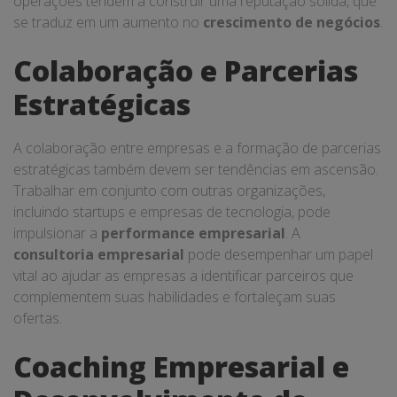
operações tendem a construir uma reputação sólida, que
se traduz em um aumento no
crescimento de negócios
.
Colaboração e Parcerias
Estratégicas
A colaboração entre empresas e a formação de parcerias
estratégicas também devem ser tendências em ascensão.
Trabalhar em conjunto com outras organizações,
incluindo startups e empresas de tecnologia, pode
impulsionar a
performance empresarial
. A
consultoria empresarial
pode desempenhar um papel
vital ao ajudar as empresas a identificar parceiros que
complementem suas habilidades e fortaleçam suas
ofertas.
Coaching Empresarial e