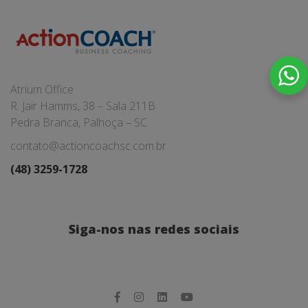
Atrium Office
R. Jair Hamms, 38 – Sala 211B
Pedra Branca, Palhoça – SC
contato@actioncoachsc.com.br
(48) 3259-1728
Siga-nos nas redes sociais