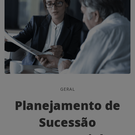
Planejamento
GERAL
de
Planejamento de
Sucessão
Sucessão
Empresarial: