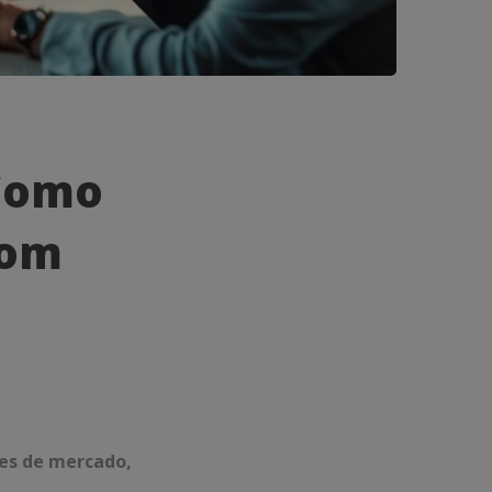
 Como
com
ses de mercado,