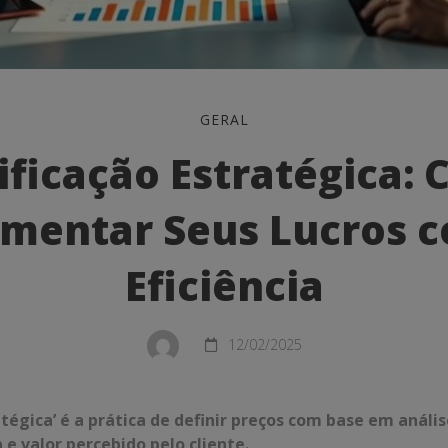
ção
GERAL
a:
ificação Estratégica:
mentar Seus Lucros 
r
Eficiência
12/02/2025
atégica’ é a prática de definir preços com base em análi
 e valor percebido pelo cliente.