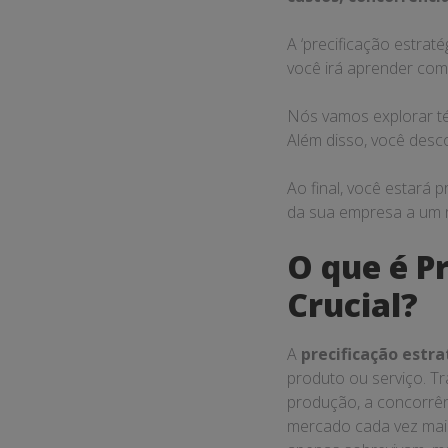
A ‘precificação estrat
você irá aprender com
Nós vamos explorar té
Além disso, você desc
Ao final, você estará
da sua empresa a um 
O que é Pr
Crucial?
A
precificação estra
produto ou serviço. T
produção, a concorrên
mercado cada vez mais