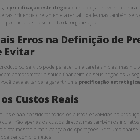
s, a
precificação estratégica
é uma peça-chave no quebra-
apenas influencia diretamente a rentabilidade, mas também serv
 do potencial de crescimento da organização.
ais Erros na Definição de P
 Evitar
 produto ou serviço pode parecer uma tarefa simples, mas mu
dem comprometer a saúde financeira de seus negócios. A segu
e você deve evitar para garantir uma
precificação estratégica
 os Custos Reais
uns é não considerar todos os custos envolvidos na produçã
alcular não apenas os custos diretos, mas também os indiretos.
ica e até mesmo a manutenção de operações. Sem uma análise
pode ser comprometida.