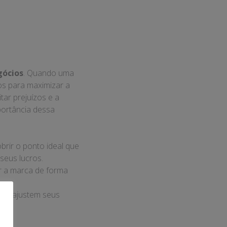
gócios
. Quando uma
ços para maximizar a
tar prejuízos e a
portância dessa
obrir o ponto ideal que
seus lucros.
r a marca de forma
sas ajustem seus