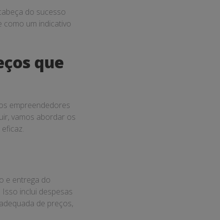
cabeça do sucesso
e como um indicativo
reços que
itos empreendedores
ir, vamos abordar os
eficaz.
o e entrega do
 Isso inclui despesas
 adequada de preços,