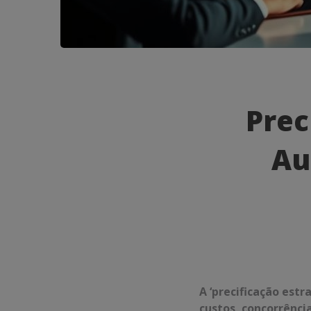
Precifica
Estratégic
Prec
Como
Au
Aumenta
Seus
Lucros
com
Eficiência
A ‘precificação estr
custos, concorrência