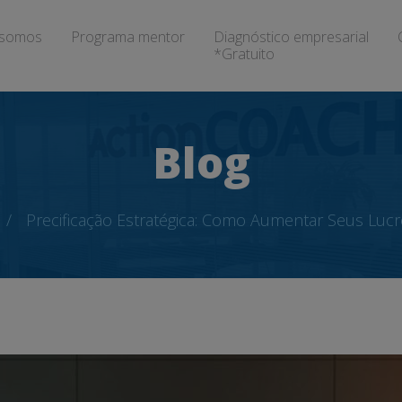
somos
Programa mentor
Diagnóstico empresarial
*Gratuito
Blog
Precificação Estratégica: Como Aumentar Seus Lucr