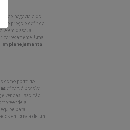
ipo de negócio e do
de o preço é definido
z. Além disso, a
ar corretamente. Uma
r um
planejamento
o
as como parte do
sas
eficaz, é possível
 e vendas. Isso não
 compreende a
 equipe para
nhados em busca de um