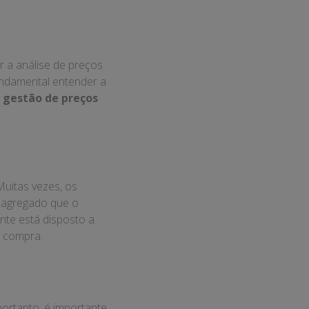
r a análise de preços
undamental entender a
A
gestão de preços
Muitas vezes, os
 agregado que o
ente está disposto a
e compra.
portanto, é importante