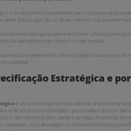
égica’ é um dos pilares fundamentais para o sucesso de qualque
o definir preços que não só atraem clientes, mas também maxi
cnicas e métodos que podem transformar a forma como você v
obrirá as armadilhas mais comuns e como evitá-las.
 preparado para implementar uma estratégia robusta que pode
novo patamar.
ecificação Estratégica e por
tégica
é um conceito que vai muito além de simplesmente defi
rata-se de um processo planejado que considera diversos fato
cia, o valor percebido pelo cliente e as metas financeiras da 
 competitivo, essa abordagem se torna essencial para garanti