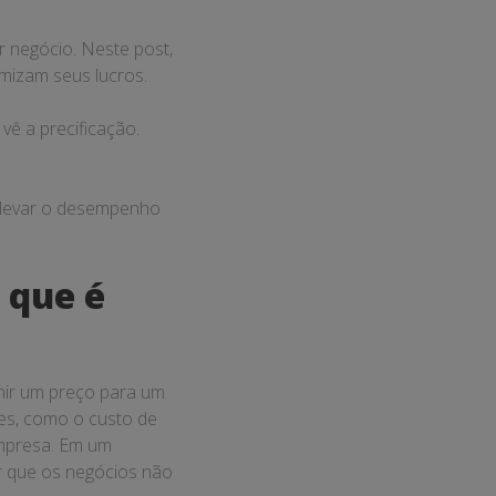
r negócio. Neste post,
mizam seus lucros.
ê a precificação.
 elevar o desempenho
 que é
nir um preço para um
res, como o custo de
empresa. Em um
r que os negócios não