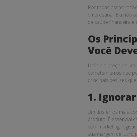
Por todas essas razõe
empresarial. Ela não 
da saúde financeira e
Os Princip
Você Deve
Definir o preço de um
cometem erros que po
principais deslizes qu
1. Ignorar
Um dos erros mais com
produto. É essencial c
com marketing, logíst
sua margem de lucro 