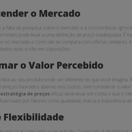
tender o Mercado
 a falta de pesquisa sobre o mercado e a concorrência. Ignora
orrentes pode levar a uma definição de preço inadequada. É f
o no mercado e como ele se compara com ofertas similares. 
dados reais e não em suposições.
imar o Valor Percebido
atribui ao seu produto pode ser diferente do que você imagina. 
 preços baseados apenas nos custos, sem considerar o valor
a
estratégia de preços
eficaz deve levar em conta o que o cli
nfluenciado por fatores como qualidade, marca e experiência d
e Flexibilidade
 de preços é outro erro a ser evitado. O mercado é dinâmico e, 