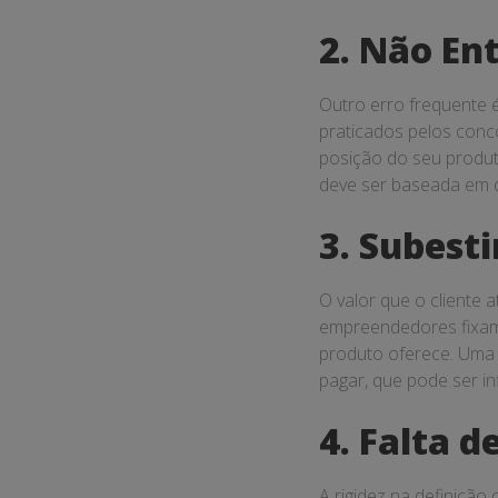
2. Não En
Outro erro frequente é
praticados pelos conc
posição do seu produt
deve ser baseada em 
3. Subest
O valor que o cliente 
empreendedores fixam
produto oferece. Um
pagar, que pode ser i
4. Falta d
A rigidez na definição