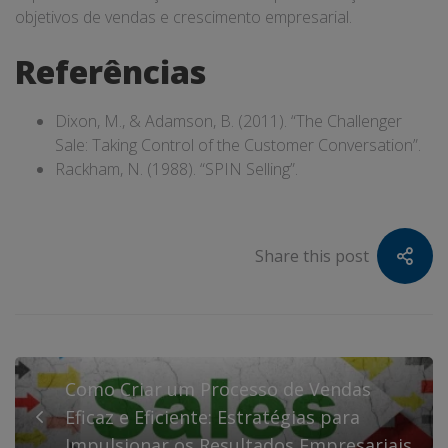
objetivos de vendas e crescimento empresarial.
Referências
Dixon, M., & Adamson, B. (2011). “The Challenger
Sale: Taking Control of the Customer Conversation”.
Rackham, N. (1988). “SPIN Selling”.
Share this post
Como Criar um Processo de Vendas
Eficaz e Eficiente: Estratégias para
Impulsionar os Resultados Empresariais