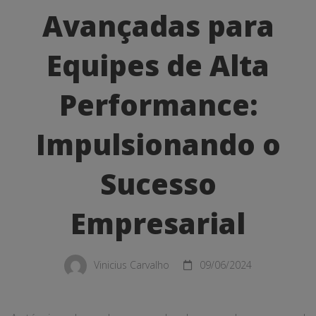
Vendas
Avançadas para
Avançadas
para
Equipes de Alta
Equipes
Performance:
de
Impulsionando o
Alta
Performance:
Sucesso
Impulsionando
Empresarial
o
Sucesso
Vinicius Carvalho
09/06/2024
Empresarial