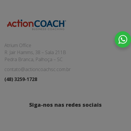
Atrium Office
R. Jair Hamms, 38 – Sala 211B
Pedra Branca, Palhoça – SC
contato@actioncoachsc.com.br
(48) 3259-1728
Siga-nos nas redes sociais