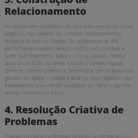
Relacionamento
As vendas bem-sucedidas não se tratam apenas de fechar
negócios, mas também de construir relacionamentos
duradouros com os clientes. Os vendedores de alta
performance investem tempo e esforço em construir e
nutrir relacionamentos sólidos com os clientes, mesmo
após a conclusão da venda. Manter o contato regular,
fornecer suporte contínuo e demonstrar um compromisso
genuíno em ajudar o cliente a alcançar seus objetivos são
fundamentais para manter a lealdade do cliente e garantir
vendas repetidas no futuro.
4. Resolução Criativa de
Problemas
Quando os clientes enfrentam desafios ou obstáculos, os